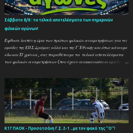
Σάββατο 8/8 : τα τελικά αποτελέσματα των σημερινών
φιλικών αγώνων!
Έφθασε λοιπόν η ώρα των πρώτων φιλικών αναμετρήσεων για τις
ομάδες της ΕΠΣ Δράμας αλλά και της Γ΄Εθνικής και όπως κάνουμε
εδω και 17 χρόνια , σας παραθέτουμε τα τελικά αποτελέσματα
των φιλικών αναμετρήσεων (που έχουν ανακοινώσει οι ομάδες) ....
Αναλυτικά τα αποτελέσματα των σημερινών αγώνων ....
Καλαμπακι - Αλιστράτη 1-0 Πετρούσα - Πανδραμαικός 1-2
Ξηροποτάμος - Νευροκοπι 2-2 Α.Ο. Καβάλα - Αγ. Αθανάσιος 5-1
Μαυρόβατος - Αμπελοκηποι 0-2 Κ17 ΠΑΟΚ - Προσοτσάνη 2-1
(7/8) ------------------------------------------------------
--------- Ν. Αμισος - Νεοχώρι Σερρών 3-0
Κ17 ΠΑΟΚ - Προσοτσάνη Γ.Σ. 2-1 ...με τον φακό της ''Ο''!