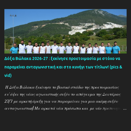
στο ''τιμόνι'' η ΑΕΚ ενισχύθηκε ιδιαίτερα και συγκαταλέγεται
μέσα στους διεκδικητές του τίτλου , γεγονός που καταδεικνύει την
δυναμική των ''κιτρινόμαυρων''! Παρακάτω δείτε φωτοστιγμές
απο τις προπονήσεις της δραμινής ομάδας μέσα απο τον φακό της
''Ο'' που βρέθηκε στο γήπεδο του Καλαμπακίου ενώ δηλώσεις
κάνουν οι κ.κ. Σαρακασίδης Βασίλης (προπονητής) , Βαβλιάκης
Χρόνης (τεχνικός διευθυντής) και οι ποδοσφαιριστές Μάριος
Βουτσινάς και Ηλίας Σταμπουλής!
Δόξα Βώλακα 2026-27 : ξεκίνησε προετοιμασία με στόχο να
παραμείνει ανταγωνιστική και στο κυνήγι των τίτλων! (pics &
vid)
Η Δόξα Βώλακα ξεκίνησε το βασικό στάδιο της προετοιμασίας
εν΄όψει της νέας αγωνιστικής σεζόν το απόγευμα της Δευτέρας
27/7 με αρκετή όρεξη για να παραμείνει για μια ακόμη σεζόν
ανταγωνιστική! Με αρκετά νέα πρόσωπα και με νέο προπονητή
τον Ντίνο Τεγξίζογλου οι ''Μαυραετοί'' θέλουν να συνεχίσουν την
εκπληκτική παράδοση που έχουν δημιουργήσει την τελευταία
δεκαετία! Παρακάτω δείτε φωτοστιγμές απο τις πρώτες