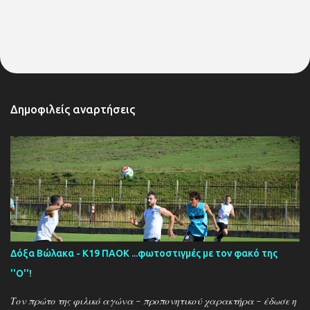
Δημοφιλείς αναρτήσεις
Δόξα Βώλακα - Κ19 ΠΑΟΚ ...φωτοστιγμές με τον φακό της
''Ο''!
Τον πρώτο της φιλικό αγώνα - προπονητικού χαρακτήρα - έδωσε η