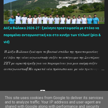
''Ο'' που βρέθηκε στο γήπεδο του Καλαμπακίου ενώ δηλώσεις
κάνουν οι κ.κ. Σαρακασίδης Βασίλης (προπονητής) , Βαβλιάκης
Χρόνης (τεχνικός διευθυντής) και οι ποδοσφαιριστές Μάριος
Βουτσινάς και Ηλίας Σταμπουλής!
Δόξα Βώλακα 2026-27 : ξεκίνησε προετοιμασία με στόχο να
παραμείνει ανταγωνιστική και στο κυνήγι των τίτλων! (pics &
vid)
Η Δόξα Βώλακα ξεκίνησε το βασικό στάδιο της προετοιμασίας
εν΄όψει της νέας αγωνιστικής σεζόν το απόγευμα της Δευτέρας
27/7 με αρκετή όρεξη για να παραμείνει για μια ακόμη σεζόν
ανταγωνιστική! Με αρκετά νέα πρόσωπα και με νέο προπονητή
τον Ντίνο Τεγξίζογλου οι ''Μαυραετοί'' θέλουν να συνεχίσουν την
εκπληκτική παράδοση που έχουν δημιουργήσει την τελευταία
δεκαετία! Παρακάτω δείτε φωτοστιγμές απο τις πρώτες
προπονήσεις μέσα απο τον φακό της ''Ο'' που βρέθηκε στον Βώλακα
Από το Blogger
This site uses cookies from Google to deliver its services
το απόγευμα της Πέμπτης 30/7 ενώ δηλώσεις κάνουν οι κ.κ. Ντίνος
and to analyze traffic. Your IP address and user-agent are
Ώρα για σπορ της Δράμας
Τεγξίζογλου (προπονητής) , Χρήστος Παναγιώτου
shared with Google along with performance and security