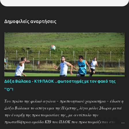
Δημοφιλείς αναρτήσεις
Δόξα Βώλακα - Κ19 ΠΑΟΚ ...φωτοστιγμές με τον φακό της
''Ο''!
Τον πρώτο της φιλικό αγώνα - προπονητικού χαρακτήρα - έδωσε η
Δόξα Βώλακα το απόγευμα της Πέμπτης , λίγα μόλις 24ωρα μετά
την έναρξη της προετοιμασίας της , με αντίπαλο την
πρωταθλήτρια ομάδα Κ19 του ΠΑΟΚ που προετοιμάζεται στο
ακριτικό χωριό! Οι Θεσσαλονικείς που προετοιμάζονται για την