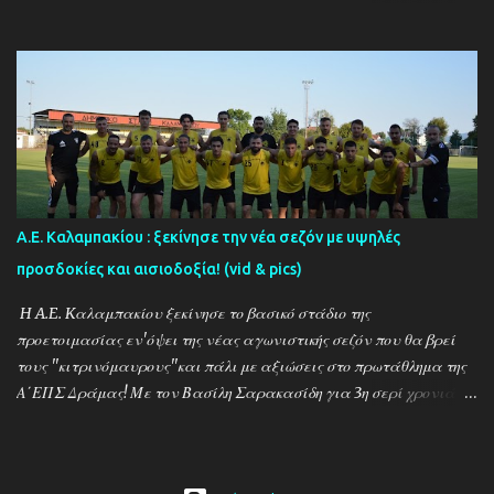
τον Ντίνο Τεγξίζογλου οι ''Μαυραετοί'' θέλουν να συνεχίσουν την
εκπληκτική παράδοση που έχουν δημιουργήσει την τελευταία
δεκαετία! Παρακάτω δείτε φωτοστιγμές απο τις πρώτες
προπονήσεις μέσα απο τον φακό της ''Ο'' που βρέθηκε στον Βώλακα
το απόγευμα της Πέμπτης 30/7 ενώ δηλώσεις κάνουν οι κ.κ. Ντίνος
Τεγξίζογλου (προπονητής) , Χρήστος Παναγιώτου
(ποδοσφαιριστής) και Άγγελος Παπαμαρίνου (πρόεδρος) ...
Α.Ε. Καλαμπακίου : ξεκίνησε την νέα σεζόν με υψηλές
προσδοκίες και αισιοδοξία! (vid & pics)
H A.E. Kαλαμπακίου ξεκίνησε το βασικό στάδιο της
προετοιμασίας εν'όψει της νέας αγωνιστικής σεζόν που θα βρεί
τους ''κιτρινόμαυρους''και πάλι με αξιώσεις στο πρωτάθλημα της
Α΄ΕΠΣ Δράμας! Με τον Βασίλη Σαρακασίδη για 3η σερί χρονιά
στο ''τιμόνι'' η ΑΕΚ ενισχύθηκε ιδιαίτερα και συγκαταλέγεται
μέσα στους διεκδικητές του τίτλου , γεγονός που καταδεικνύει την
δυναμική των ''κιτρινόμαυρων''! Παρακάτω δείτε φωτοστιγμές