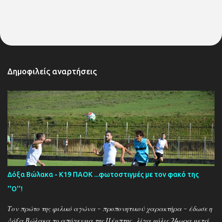
Δημοφιλείς αναρτήσεις
Δόξα Βώλακα - Κ19 ΠΑΟΚ ...φωτοστιγμές με τον φακό της
''Ο''!
Τον πρώτο της φιλικό αγώνα - προπονητικού χαρακτήρα - έδωσε η
Δόξα Βώλακα το απόγευμα της Πέμπτης , λίγα μόλις 24ωρα μετά