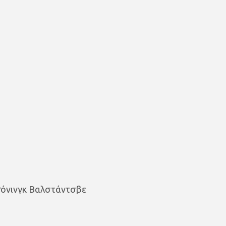
Ρόνινγκ Βαλστάντσβε