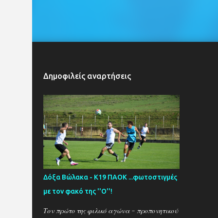
Δημοφιλείς αναρτήσεις
Δόξα Βώλακα - Κ19 ΠΑΟΚ ...φωτοστιγμές
με τον φακό της ''Ο''!
Τον πρώτο της φιλικό αγώνα - προπονητικού