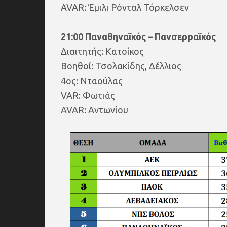
AVAR: Έμιλι Ρόνταλ Τόρκελσεν
21:00 Παναθηναϊκός – Πανσερραϊκός
Διαιτητής: Κατοίκος
Βοηθοί: Τσολακίδης, Δέλλιος
4ος: Νταούλας
VAR: Φωτιάς
AVAR: Αντωνίου