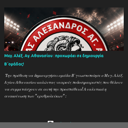
μέσα στους διεκδικητές του τίτλου , γεγονός που καταδεικνύει την
δυναμική των ''κιτρινόμαυρων''! Παρακάτω δείτε φωτοστιγμές
απο τις προπονήσεις της δραμινής ομάδας μέσα απο τον φακό της
''Ο'' που βρέθηκε στο γήπεδο του Καλαμπακίου ενώ δηλώσεις
κάνουν οι κ.κ. Σαρακασίδης Βασίλης (προπονητής) , Βαβλιάκης
Χρόνης (τεχνικός διευθυντής) και οι ποδοσφαιριστές Μάριος
Βουτσινάς και Ηλίας Σταμπουλής!
Μεγ. Αλέξ. Αγ. Αθανασίου : προχωράει σε δημιουργία
Β΄ομάδας!
Tην πρόθεση να δημιουργήσει ομάδα Β΄γνωστοποίησε ο Μεγ. Αλέξ.
Αγίου Αθανασίου καλώντας νεαρούς ποδοσφαιριστές που θέλουν
να συμμετάσχουν σε αυτή την προσπάθεια! Αναλυτικά η
ανακοίνωση των ''ερυθρολεύκων'' :
Από το Blogger