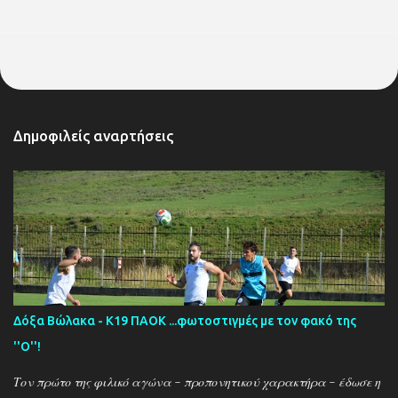
Δημοφιλείς αναρτήσεις
Δόξα Βώλακα - Κ19 ΠΑΟΚ ...φωτοστιγμές με τον φακό της
''Ο''!
Τον πρώτο της φιλικό αγώνα - προπονητικού χαρακτήρα - έδωσε η