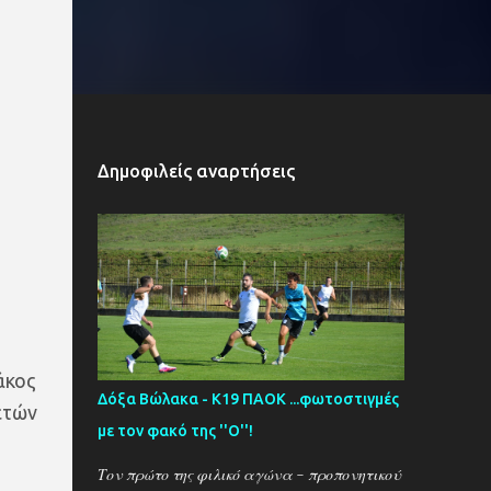
Δημοφιλείς αναρτήσεις
άκος
Δόξα Βώλακα - Κ19 ΠΑΟΚ ...φωτοστιγμές
ετών
με τον φακό της ''Ο''!
Τον πρώτο της φιλικό αγώνα - προπονητικού