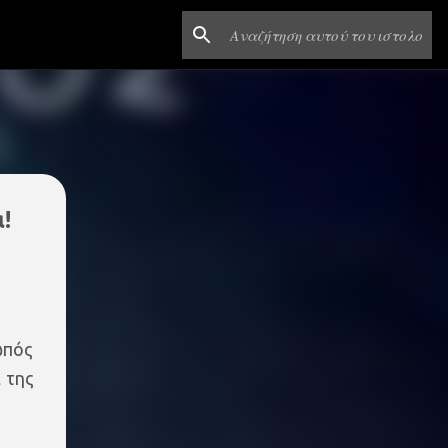
!
ωπός
 της