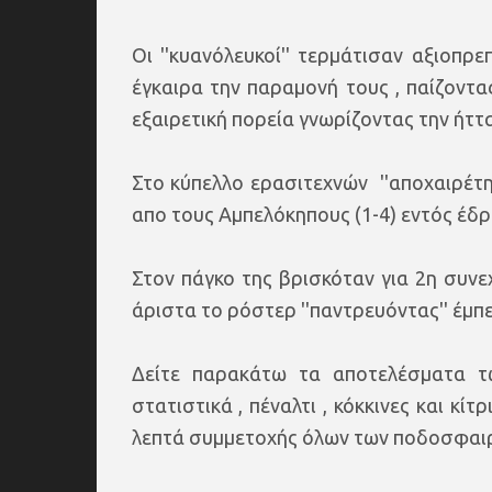
Οι ''κυανόλευκοί'' τερμάτισαν αξιοπ
έγκαιρα την παραμονή τους , παίζον
εξαιρετική πορεία γνωρίζοντας την ήττ
Στο κύπελλο ερασιτεχνών ''αποχαιρέτ
απο τους Αμπελόκηπους (1-4) εντός έδρας
Στον πάγκο της βρισκόταν για 2η συνε
άριστα το ρόστερ ''παντρευόντας'' έμ
Δείτε παρακάτω τα αποτελέσματα των
στατιστικά , πέναλτι , κόκκινες και κί
λεπτά συμμετοχής όλων των ποδοσφαι