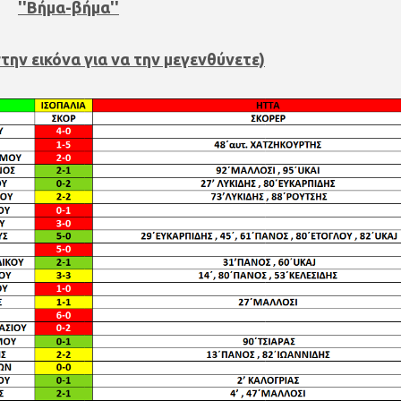
''Βήμα-βήμα''
την εικόνα για να την μεγενθύνετε)