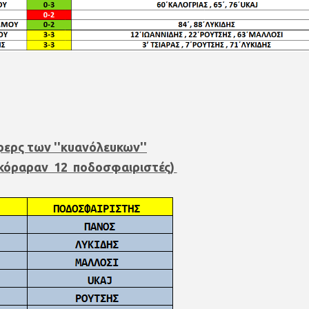
ρερς των ''
κυανόλευκων
''
σκόραραν 12 ποδοσφαιριστές)