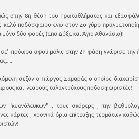
ρεπώς στην 8η θέση του πρωταθλήματος και εξασφάλ
τας καλό ποδόσφαιρο ενώ στον 2ο γύρο πραγματοποί
α μόνο δύο φορές (απο Δόξα και Άγιο Αθανάσιο)!
ησε'' πρόωρα αφού μόλις στην 2η φάση γνώρισε την 
.....
χόμενη σεζόν ο Γιώργος Σαμαράς ο οποίος διαχειρίσ
πειρους και νεαρούς ταλαντούχους ποδοσφαιριστές!
 ''κυανόλευκων'' , τους σκόρερς , την βαθμολογ
τρινες κάρτες , χρονικά όρια επίτευξης τερμάτων καθώς
ριστών!