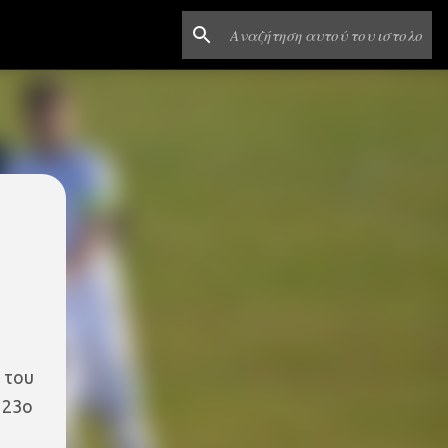
 του
 23ο