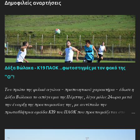
Δημοφιλείς αναρτήσεις
Δόξα Βώλακα - Κ19 ΠΑΟΚ ...φωτοστιγμές με τον φακό της
''Ο''!
Τον πρώτο της φιλικό αγώνα - προπονητικού χαρακτήρα - έδωσε η
Δόξα Βώλακα το απόγευμα της Πέμπτης , λίγα μόλις 24ωρα μετά
την έναρξη της προετοιμασίας της , με αντίπαλο την
πρωταθλήτρια ομάδα Κ19 του ΠΑΟΚ που προετοιμάζεται στο
ακριτικό χωριό! Οι Θεσσαλονικείς που προετοιμάζονται για την
νέα αγωνιστική σεζόν όπου εκτός πρωταθλήματος και κυπέλλου θα
εκπροσωπήσουν την χώρα μας στον θεσμό του UEFA Youth League ,