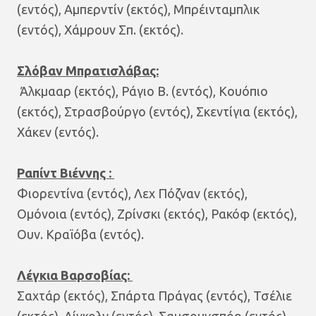
(εντός), Αμπερντίν (εκτός), Μπρέινταμπλικ
(εντός), Χάμρουν Σπ. (εκτός).
Σλόβαν Μπρατισλάβας:
Άλκμααρ (εκτός), Ράγιο Β. (εντός), Κουόπιο
(εκτός), Στρασβούργο (εντός), Σκεντίγια (εκτός),
Χάκεν (εντός).
Ραπίντ Βιέννης :
Φιορεντίνα (εντός), Λεχ Πόζναν (εκτός),
Ομόνοια (εντός), Ζρίνσκι (εκτός), Ρακόφ (εκτός),
Ουν. Κραϊόβα (εντός).
Λέγκια Βαρσοβίας:
Σαχτάρ (εκτός), Σπάρτα Πράγας (εντός), Τσέλιε
(εκτός), Λίνκολν (εντός), Σαμσουνσπόρ (εντός),