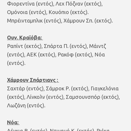
Φιορεντίνα (εντός), Λεχ Πόζναν (εκτός),
Ομόνοια (εντός), Κουόπιο (εκτός).
Μπρέινταμπλικ (εντός), Χάμρουν Σπ. (εκτός).
Ουν. Κραϊόβα:
Ραπίντ (εκτός), Σπάρτα Π. (εντός), Μάιντζ
(εντός), ΑΕΚ (εκτός), Ρακόφ (εκτός), Νόα
(εντός).
Χάμρουν Σπάρτιανς :
Σαχτάρ (εντός), Σάμροκ Ρ. (εκτός), Γιαγκελόνια
(εκτός), Λίνκολν (εντός), Σαμσουνσπόρ (εκτός),
Λωζάνη (εντός).
Νόα:
Λέγκια Β. (εντός), Ντιναμό Κ. (εκτός), Ριέκα