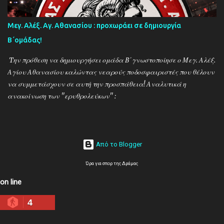
Βουτσινάς και Ηλίας Σταμπουλής!
Μεγ. Αλέξ. Αγ. Αθανασίου : προχωράει σε δημιουργία
Β΄ομάδας!
Tην πρόθεση να δημιουργήσει ομάδα Β΄γνωστοποίησε ο Μεγ. Αλέξ.
Αγίου Αθανασίου καλώντας νεαρούς ποδοσφαιριστές που θέλουν
να συμμετάσχουν σε αυτή την προσπάθεια! Αναλυτικά η
ανακοίνωση των ''ερυθρολεύκων'' :
Από το Blogger
Ώρα για σπορ της Δράμας
on line
4