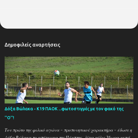
Δημοφιλείς αναρτήσεις
Δόξα Βώλακα - Κ19 ΠΑΟΚ ...φωτοστιγμές με τον φακό της
''Ο''!
Τον πρώτο της φιλικό αγώνα - προπονητικού χαρακτήρα - έδωσε η
Δόξα Βώλακα το απόγευμα της Πέμπτης , λίγα μόλις 24ωρα μετά