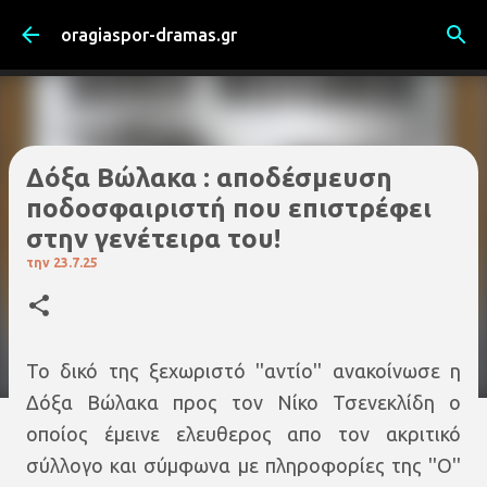
Μετάβαση στο κύριο περιεχόμενο
oragiaspor-dramas.gr
Δόξα Βώλακα : αποδέσμευση
ποδοσφαιριστή που επιστρέφει
στην γενέτειρα του!
την
23.7.25
To δικό της ξεχωριστό ''αντίο'' ανακοίνωσε η
Δόξα Βώλακα προς τον Νίκο Τσενεκλίδη ο
οποίος έμεινε ελευθερος απο τον ακριτικό
σύλλογο και σύμφωνα με πληροφορίες της ''Ο''