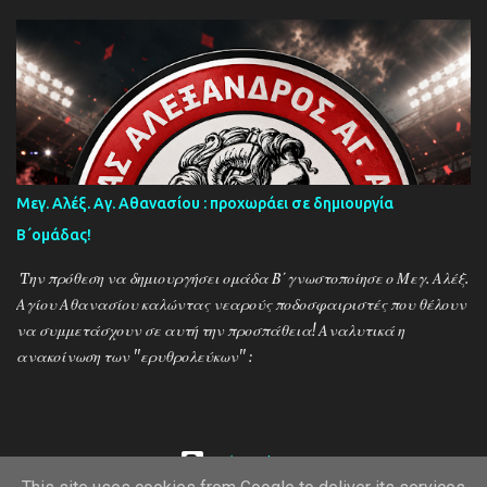
μέσα στους διεκδικητές του τίτλου , γεγονός που καταδεικνύει την
δυναμική των ''κιτρινόμαυρων''! Παρακάτω δείτε φωτοστιγμές
απο τις προπονήσεις της δραμινής ομάδας μέσα απο τον φακό της
''Ο'' που βρέθηκε στο γήπεδο του Καλαμπακίου ενώ δηλώσεις
κάνουν οι κ.κ. Σαρακασίδης Βασίλης (προπονητής) , Βαβλιάκης
Χρόνης (τεχνικός διευθυντής) και οι ποδοσφαιριστές Μάριος
Βουτσινάς και Ηλίας Σταμπουλής!
Μεγ. Αλέξ. Αγ. Αθανασίου : προχωράει σε δημιουργία
Β΄ομάδας!
Tην πρόθεση να δημιουργήσει ομάδα Β΄γνωστοποίησε ο Μεγ. Αλέξ.
Αγίου Αθανασίου καλώντας νεαρούς ποδοσφαιριστές που θέλουν
να συμμετάσχουν σε αυτή την προσπάθεια! Αναλυτικά η
ανακοίνωση των ''ερυθρολεύκων'' :
Από το Blogger