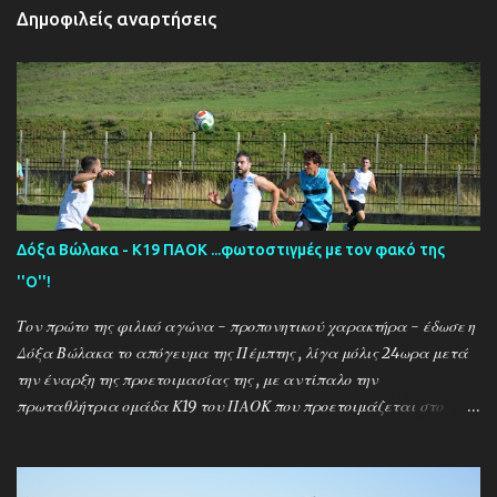
Δημοφιλείς αναρτήσεις
Δόξα Βώλακα - Κ19 ΠΑΟΚ ...φωτοστιγμές με τον φακό της
''Ο''!
Τον πρώτο της φιλικό αγώνα - προπονητικού χαρακτήρα - έδωσε η
Δόξα Βώλακα το απόγευμα της Πέμπτης , λίγα μόλις 24ωρα μετά
την έναρξη της προετοιμασίας της , με αντίπαλο την
πρωταθλήτρια ομάδα Κ19 του ΠΑΟΚ που προετοιμάζεται στο
ακριτικό χωριό! Οι Θεσσαλονικείς που προετοιμάζονται για την
νέα αγωνιστική σεζόν όπου εκτός πρωταθλήματος και κυπέλλου θα
εκπροσωπήσουν την χώρα μας στον θεσμό του UEFA Youth League ,