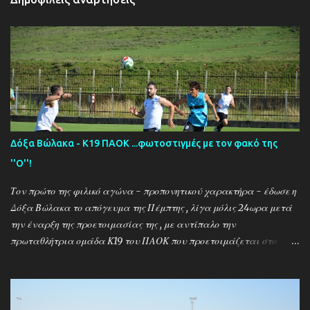
Δόξα Βώλακα - Κ19 ΠΑΟΚ ...φωτοστιγμές με τον φακό της
''Ο''!
Τον πρώτο της φιλικό αγώνα - προπονητικού χαρακτήρα - έδωσε η
Δόξα Βώλακα το απόγευμα της Πέμπτης , λίγα μόλις 24ωρα μετά
την έναρξη της προετοιμασίας της , με αντίπαλο την
πρωταθλήτρια ομάδα Κ19 του ΠΑΟΚ που προετοιμάζεται στο
ακριτικό χωριό! Οι Θεσσαλονικείς που προετοιμάζονται για την
νέα αγωνιστική σεζόν όπου εκτός πρωταθλήματος και κυπέλλου θα
εκπροσωπήσουν την χώρα μας στον θεσμό του UEFA Youth League ,
έχουν ως νέο προπονητή τον Μαροκινό πρώην σταρ του ΠΑΟΚ και