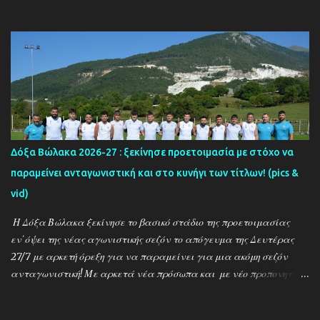
στο ''τιμόνι'' η ΑΕΚ ενισχύθηκε ιδιαίτερα και συγκαταλέγεται
μέσα στους διεκδικητές του τίτλου , γεγονός που καταδεικνύει την
δυναμική των ''κιτρινόμαυρων''! Παρακάτω δείτε φωτοστιγμές
απο τις προπονήσεις της δραμινής ομάδας μέσα απο τον φακό της
''Ο'' που βρέθηκε στο γήπεδο του Καλαμπακίου ενώ δηλώσεις
κάνουν οι κ.κ. Σαρακασίδης Βασίλης (προπονητής) , Βαβλιάκης
Χρόνης (τεχνικός διευθυντής) και οι ποδοσφαιριστές Μάριος
Βουτσινάς και Ηλίας Σταμπουλής!
Δόξα Βώλακα 2026-27 : ξεκίνησε προετοιμασία με στόχο να
παραμείνει ανταγωνιστική και στο κυνήγι των τίτλων! (pics &
vid)
Η Δόξα Βώλακα ξεκίνησε το βασικό στάδιο της προετοιμασίας
εν΄όψει της νέας αγωνιστικής σεζόν το απόγευμα της Δευτέρας
27/7 με αρκετή όρεξη για να παραμείνει για μια ακόμη σεζόν
ανταγωνιστική! Με αρκετά νέα πρόσωπα και με νέο προπονητή
τον Ντίνο Τεγξίζογλου οι ''Μαυραετοί'' θέλουν να συνεχίσουν την
εκπληκτική παράδοση που έχουν δημιουργήσει την τελευταία