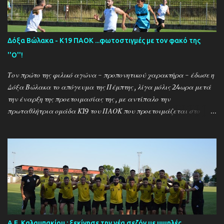
Δόξα Βώλακα - Κ19 ΠΑΟΚ ...φωτοστιγμές με τον φακό της
''Ο''!
Τον πρώτο της φιλικό αγώνα - προπονητικού χαρακτήρα - έδωσε η
Δόξα Βώλακα το απόγευμα της Πέμπτης , λίγα μόλις 24ωρα μετά
την έναρξη της προετοιμασίας της , με αντίπαλο την
πρωταθλήτρια ομάδα Κ19 του ΠΑΟΚ που προετοιμάζεται στο
ακριτικό χωριό! Οι Θεσσαλονικείς που προετοιμάζονται για την
νέα αγωνιστική σεζόν όπου εκτός πρωταθλήματος και κυπέλλου θα
εκπροσωπήσουν την χώρα μας στον θεσμό του UEFA Youth League ,
έχουν ως νέο προπονητή τον Μαροκινό πρώην σταρ του ΠΑΟΚ και
της Νάπολι Ομάρ Ελ Καντουρί! Η αποστολή της Κ19 του ΠΑΟΚ ,
αφού ολοκλήρωσε το πρώτο μέρος των προπονήσεων στη Σουρωτή,
μετακόμισε στη Δράμα όπου θα παραμείνει έως τις 4 Αυγούστου.
Στο διάστημα της παραμονής της στον Βώλακα, η ομάδα θα δώσει
τα πρώτα της φιλικά παιχνίδια απέναντι στην τοπική ομάδα και
Α.Ε. Καλαμπακίου : ξεκίνησε την νέα σεζόν με υψηλές