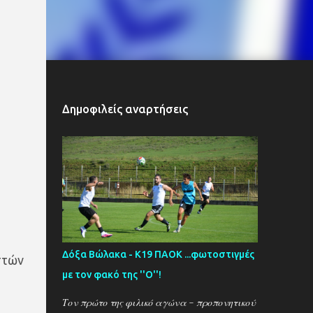
Δημοφιλείς αναρτήσεις
Δόξα Βώλακα - Κ19 ΠΑΟΚ ...φωτοστιγμές
στών
με τον φακό της ''Ο''!
Τον πρώτο της φιλικό αγώνα - προπονητικού