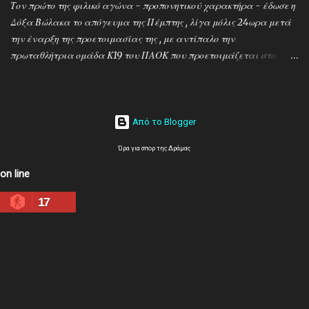
Τον πρώτο της φιλικό αγώνα - προπονητικού χαρακτήρα - έδωσε η
Δόξα Βώλακα το απόγευμα της Πέμπτης , λίγα μόλις 24ωρα μετά
την έναρξη της προετοιμασίας της , με αντίπαλο την
πρωταθλήτρια ομάδα Κ19 του ΠΑΟΚ που προετοιμάζεται στο
ακριτικό χωριό! Οι Θεσσαλονικείς που προετοιμάζονται για την
νέα αγωνιστική σεζόν όπου εκτός πρωταθλήματος και κυπέλλου θα
εκπροσωπήσουν την χώρα μας στον θεσμό του UEFA Youth League ,
έχουν ως νέο προπονητή τον Μαροκινό πρώην σταρ του ΠΑΟΚ και
Από το Blogger
της Νάπολι Ομάρ Ελ Καντουρί! Η αποστολή της Κ19 του ΠΑΟΚ ,
Ώρα για σπορ της Δράμας
αφού ολοκλήρωσε το πρώτο μέρος των προπονήσεων στη Σουρωτή,
μετακόμισε στη Δράμα όπου θα παραμείνει έως τις 4 Αυγούστου.
on line
Στο διάστημα της παραμονής της στον Βώλακα, η ομάδα θα δώσει
17
τα πρώτα της φιλικά παιχνίδια απέναντι στην τοπική ομάδα και
τη Δόξα Δράμας (Τρίτη 4/8) , ενώ θα ακολουθήσουν ακόμα
τέσσερις αναμετρήσεις (με ΠΑΟΚ Κρηστώνης, Παραλίμνι, Αγ.
Νικόλαο και Ποσειδώνα Ν. Μηχανιώνας) μέχρι την επίσημη
σέντρα στα τέλη Αυγούστου. Απο την άλλη πλευρά ο προπ...