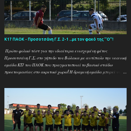
Κ17 ΠΑΟΚ - Προσοτσάνη Γ.Σ. 2-1 ...με τον φακό της ''Ο''!
Πρώτο φιλικό τέστ για την ιδιαίτερα ενισχυμένη φέτος
Προσοτσάνη Γ.Σ. στο γήπεδο του Βώλακα με αντίπαλο την νεανική
ομάδα Κ17 του ΠΑΟΚ που πραγματοποιεί το βασικό στάδιο
προετοιμασίας στο ακριτικό χωριό! Η δραμινή ομάδα μπορεί να
ηττήθηκε με σκορ 2-1 απο τους Θεσσαλονικείς ωστόσο πρόκειται
για το πρώτο φιλικό τεστ - 15 μέρες μετά την έναρξη της
προετοιμασίας - μιας ομάδας που έκανε 21 μεταγραφικές
κινήσεις και σίγουρα θέλει τον απαραίτητο χρόνο για να ''δέσει''
ως σύνολο , με τον ''Ψηλό'' Γιάννη Ιωαννίδη να δίνει χρόνο
συμμετοχής σε όλους τους διαθέσιμους ποδοσφαιριστές.. Ο ΠΑΟΚ
προηγήθηκε με τον Ζέκα ωστόσο ο Μουρατίδης στο 30΄έφερε το
ματς στα ίσα για την δραμινή ομάδα (1-1) το οποίο και ήταν σκορ