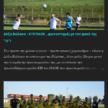
Δόξα Βώλακα - Κ19 ΠΑΟΚ ...φωτοστιγμές με τον φακό της
''Ο''!
Τον πρώτο της φιλικό αγώνα - προπονητικού χαρακτήρα - έδωσε η
Δόξα Βώλακα το απόγευμα της Πέμπτης , λίγα μόλις 24ωρα μετά
την έναρξη της προετοιμασίας της , με αντίπαλο την
πρωταθλήτρια ομάδα Κ19 του ΠΑΟΚ που προετοιμάζεται στο
ακριτικό χωριό! Οι Θεσσαλονικείς που προετοιμάζονται για την
νέα αγωνιστική σεζόν όπου εκτός πρωταθλήματος και κυπέλλου θα
εκπροσωπήσουν την χώρα μας στον θεσμό του UEFA Youth League ,
έχουν ως νέο προπονητή τον Μαροκινό πρώην σταρ του ΠΑΟΚ και
της Νάπολι Ομάρ Ελ Καντουρί! Η αποστολή της Κ19 του ΠΑΟΚ ,
αφού ολοκλήρωσε το πρώτο μέρος των προπονήσεων στη Σουρωτή,