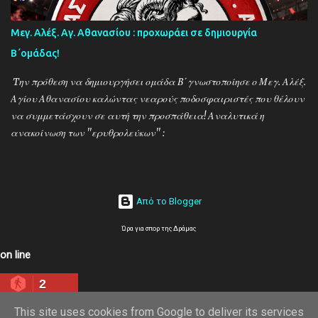
Βουτσινάς και Ηλίας Σταμπουλής!
Μεγ. Αλέξ. Αγ. Αθανασίου : προχωράει σε δημιουργία
Β΄ομάδας!
Tην πρόθεση να δημιουργήσει ομάδα Β΄γνωστοποίησε ο Μεγ. Αλέξ.
Αγίου Αθανασίου καλώντας νεαρούς ποδοσφαιριστές που θέλουν
να συμμετάσχουν σε αυτή την προσπάθεια! Αναλυτικά η
ανακοίνωση των ''ερυθρολεύκων'' :
Από το Blogger
Ώρα για σπορ της Δράμας
on line
2
This site uses cookies from Google to deliver its services