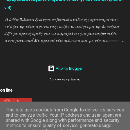
vid)
Η Δόξα Βώλακα ξεκίνησε το βασικό στάδιο της προετοιμασίας
εν΄όψει της νέας αγωνιστικής σεζόν το απόγευμα της Δευτέρας
27/7 με αρκετή όρεξη για να παραμείνει για μια ακόμη σεζόν
ανταγωνιστική! Με αρκετά νέα πρόσωπα και με νέο προπονητή
τον Ντίνο Τεγξίζογλου οι ''Μαυραετοί'' θέλουν να συνεχίσουν την
εκπληκτική παράδοση που έχουν δημιουργήσει την τελευταία
δεκαετία! Παρακάτω δείτε φωτοστιγμές απο τις πρώτες
προπονήσεις μέσα απο τον φακό της ''Ο'' που βρέθηκε στον Βώλακα
Από το Blogger
το απόγευμα της Πέμπτης 30/7 ενώ δηλώσεις κάνουν οι κ.κ. Ντίνος
Ώρα για σπορ της Δράμας
Τεγξίζογλου (προπονητής) , Χρήστος Παναγιώτου
(ποδοσφαιριστής) και Άγγελος Παπαμαρίνου (πρόεδρος) ...
on line
4
This site uses cookies from Google to deliver its services
and to analyze traffic. Your IP address and user-agent are
shared with Google along with performance and security
metrics to ensure quality of service, generate usage