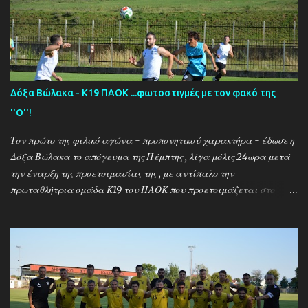
Δόξα Βώλακα - Κ19 ΠΑΟΚ ...φωτοστιγμές με τον φακό της
''Ο''!
Τον πρώτο της φιλικό αγώνα - προπονητικού χαρακτήρα - έδωσε η
Δόξα Βώλακα το απόγευμα της Πέμπτης , λίγα μόλις 24ωρα μετά
την έναρξη της προετοιμασίας της , με αντίπαλο την
πρωταθλήτρια ομάδα Κ19 του ΠΑΟΚ που προετοιμάζεται στο
ακριτικό χωριό! Οι Θεσσαλονικείς που προετοιμάζονται για την
νέα αγωνιστική σεζόν όπου εκτός πρωταθλήματος και κυπέλλου θα
εκπροσωπήσουν την χώρα μας στον θεσμό του UEFA Youth League ,
έχουν ως νέο προπονητή τον Μαροκινό πρώην σταρ του ΠΑΟΚ και
της Νάπολι Ομάρ Ελ Καντουρί! Η αποστολή της Κ19 του ΠΑΟΚ ,
αφού ολοκλήρωσε το πρώτο μέρος των προπονήσεων στη Σουρωτή,
μετακόμισε στη Δράμα όπου θα παραμείνει έως τις 4 Αυγούστου.