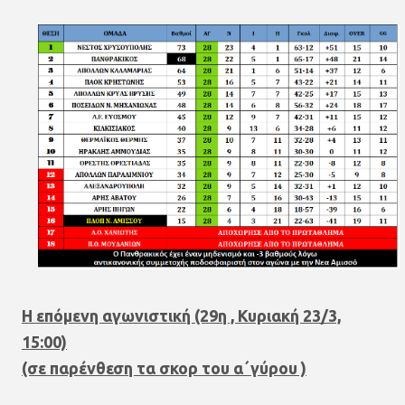
Η επόμενη αγωνιστική (29η , Κυριακή 23/3,
15:00)
(σε παρένθεση τα σκορ του α΄γύρου )