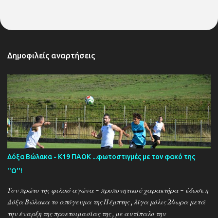
Δημοφιλείς αναρτήσεις
Δόξα Βώλακα - Κ19 ΠΑΟΚ ...φωτοστιγμές με τον φακό της
''Ο''!
Τον πρώτο της φιλικό αγώνα - προπονητικού χαρακτήρα - έδωσε η
Δόξα Βώλακα το απόγευμα της Πέμπτης , λίγα μόλις 24ωρα μετά
την έναρξη της προετοιμασίας της , με αντίπαλο την