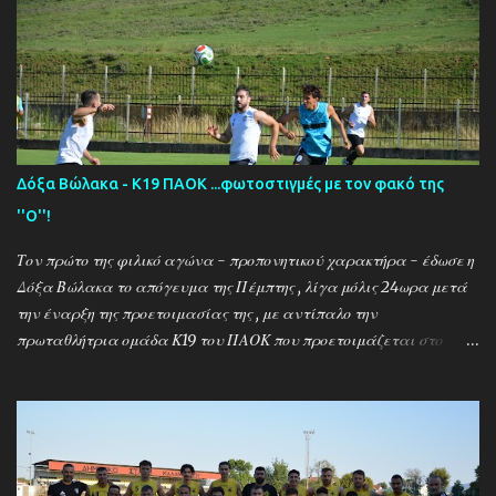
Δόξα Βώλακα - Κ19 ΠΑΟΚ ...φωτοστιγμές με τον φακό της
''Ο''!
Τον πρώτο της φιλικό αγώνα - προπονητικού χαρακτήρα - έδωσε η
Δόξα Βώλακα το απόγευμα της Πέμπτης , λίγα μόλις 24ωρα μετά
την έναρξη της προετοιμασίας της , με αντίπαλο την
πρωταθλήτρια ομάδα Κ19 του ΠΑΟΚ που προετοιμάζεται στο
ακριτικό χωριό! Οι Θεσσαλονικείς που προετοιμάζονται για την
νέα αγωνιστική σεζόν όπου εκτός πρωταθλήματος και κυπέλλου θα
εκπροσωπήσουν την χώρα μας στον θεσμό του UEFA Youth League ,
έχουν ως νέο προπονητή τον Μαροκινό πρώην σταρ του ΠΑΟΚ και
της Νάπολι Ομάρ Ελ Καντουρί! Η αποστολή της Κ19 του ΠΑΟΚ ,