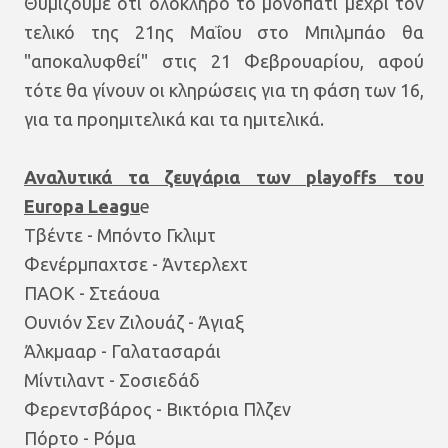
Θυμίζουμε ότι ολόκληρο το μονοπάτι μέχρι τον
τελικό της 21ης Μαΐου στο Μπιλμπάο θα
"αποκαλυφθεί" στις 21 Φεβρουαρίου, αφού
τότε θα γίνουν οι κληρώσεις για τη φάση των 16,
για τα προημιτελικά και τα ημιτελικά.
Αναλυτικά τα ζευγάρια των playoffs του
Europa Leagu
e
Τβέντε - Μπόντο Γκλιμτ
Φενέρμπαχτσε - Άντερλεχτ
ΠΑΟΚ - Στεάουα
Ουνιόν Σεν Ζιλουάζ - Άγιαξ
Άλκμααρ - Γαλατασαράι
Μίντιλαντ - Σοσιεδάδ
Φερεντσβάρος - Βικτόρια Πλζεν
Πόρτο - Ρόμα