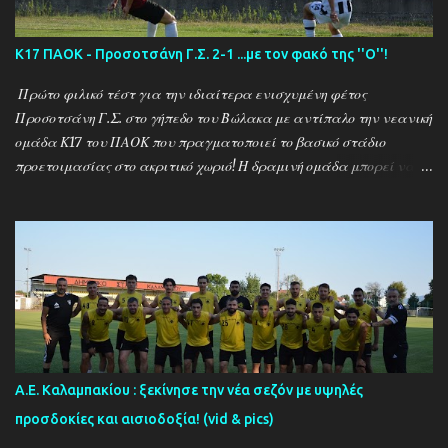
Κ17 ΠΑΟΚ - Προσοτσάνη Γ.Σ. 2-1 ...με τον φακό της ''Ο''!
Πρώτο φιλικό τέστ για την ιδιαίτερα ενισχυμένη φέτος
Προσοτσάνη Γ.Σ. στο γήπεδο του Βώλακα με αντίπαλο την νεανική
ομάδα Κ17 του ΠΑΟΚ που πραγματοποιεί το βασικό στάδιο
προετοιμασίας στο ακριτικό χωριό! Η δραμινή ομάδα μπορεί να
ηττήθηκε με σκορ 2-1 απο τους Θεσσαλονικείς ωστόσο πρόκειται
για το πρώτο φιλικό τεστ - 15 μέρες μετά την έναρξη της
προετοιμασίας - μιας ομάδας που έκανε 21 μεταγραφικές
κινήσεις και σίγουρα θέλει τον απαραίτητο χρόνο για να ''δέσει''
ως σύνολο , με τον ''Ψηλό'' Γιάννη Ιωαννίδη να δίνει χρόνο
συμμετοχής σε όλους τους διαθέσιμους ποδοσφαιριστές.. Ο ΠΑΟΚ
προηγήθηκε με τον Ζέκα ωστόσο ο Μουρατίδης στο 30΄έφερε το
ματς στα ίσα για την δραμινή ομάδα (1-1) το οποίο και ήταν σκορ
ημιχρόνου... Στην επανάληψη οι δύο ομάδες έκαναν αρκετές
Α.Ε. Καλαμπακίου : ξεκίνησε την νέα σεζόν με υψηλές
αλλαγές και μια απο αυτές για τον ΠΑΟΚ στο 67΄ ο Πριόβολος με
προσδοκίες και αισιοδοξία! (vid & pics)
εύστοχη εκτέλεση πέναλτι διαμόρφωσε το τελικό αποτέλεσμα (2-