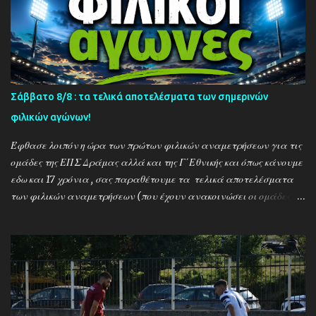
Σάββατο 8/8 : τα τελικά αποτελέσματα των σημερινών
φιλικών αγώνων!
Έφθασε λοιπόν η ώρα των πρώτων φιλικών αναμετρήσεων για τις
ομάδες της ΕΠΣ Δράμας αλλά και της Γ΄Εθνικής και όπως κάνουμε
εδω και 17 χρόνια , σας παραθέτουμε τα τελικά αποτελέσματα
των φιλικών αναμετρήσεων (που έχουν ανακοινώσει οι ομάδες) ....
Αναλυτικά τα αποτελέσματα των σημερινών αγώνων ....
Καλαμπακι - Αλιστράτη 1-0 Πετρούσα - Πανδραμαικός 1-2
Ξηροποτάμος - Νευροκοπι 2-2 Α.Ο. Καβάλα - Αγ. Αθανάσιος 5-1
Μαυρόβατος - Αμπελοκηποι 0-2 Κ17 ΠΑΟΚ - Προσοτσάνη 2-1
(7/8) ------------------------------------------------------
--------- Ν. Αμισος - Νεοχώρι Σερρών 3-0