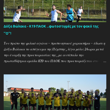
Δόξα Βώλακα - Κ19 ΠΑΟΚ ...φωτοστιγμές με τον φακό της
''Ο''!
Τον πρώτο της φιλικό αγώνα - προπονητικού χαρακτήρα - έδωσε η
Δόξα Βώλακα το απόγευμα της Πέμπτης , λίγα μόλις 24ωρα μετά
την έναρξη της προετοιμασίας της , με αντίπαλο την
πρωταθλήτρια ομάδα Κ19 του ΠΑΟΚ που προετοιμάζεται στο
ακριτικό χωριό! Οι Θεσσαλονικείς που προετοιμάζονται για την
νέα αγωνιστική σεζόν όπου εκτός πρωταθλήματος και κυπέλλου θα
εκπροσωπήσουν την χώρα μας στον θεσμό του UEFA Youth League ,
έχουν ως νέο προπονητή τον Μαροκινό πρώην σταρ του ΠΑΟΚ και
της Νάπολι Ομάρ Ελ Καντουρί! Η αποστολή της Κ19 του ΠΑΟΚ ,
αφού ολοκλήρωσε το πρώτο μέρος των προπονήσεων στη Σουρωτή,
μετακόμισε στη Δράμα όπου θα παραμείνει έως τις 4 Αυγούστου.
Στο διάστημα της παραμονής της στον Βώλακα, η ομάδα θα δώσει