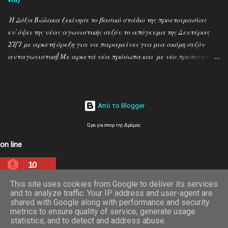
Η Δόξα Βώλακα ξεκίνησε το βασικό στάδιο της προετοιμασίας
εν΄όψει της νέας αγωνιστικής σεζόν το απόγευμα της Δευτέρας
27/7 με αρκετή όρεξη για να παραμείνει για μια ακόμη σεζόν
ανταγωνιστική! Με αρκετά νέα πρόσωπα και με νέο προπονητή
τον Ντίνο Τεγξίζογλου οι ''Μαυραετοί'' θέλουν να συνεχίσουν την
εκπληκτική παράδοση που έχουν δημιουργήσει την τελευταία
δεκαετία! Παρακάτω δείτε φωτοστιγμές απο τις πρώτες
προπονήσεις μέσα απο τον φακό της ''Ο'' που βρέθηκε στον Βώλακα
Από το Blogger
το απόγευμα της Πέμπτης 30/7 ενώ δηλώσεις κάνουν οι κ.κ. Ντίνος
Ώρα για σπορ της Δράμας
Τεγξίζογλου (προπονητής) , Χρήστος Παναγιώτου
(ποδοσφαιριστής) και Άγγελος Παπαμαρίνου (πρόεδρος) ...
on line
10
This site uses cookies from Google to deliver its services
and to analyze traffic. Your IP address and user-agent are
shared with Google along with performance and security
metrics to ensure quality of service, generate usage
statistics, and to detect and address abuse.