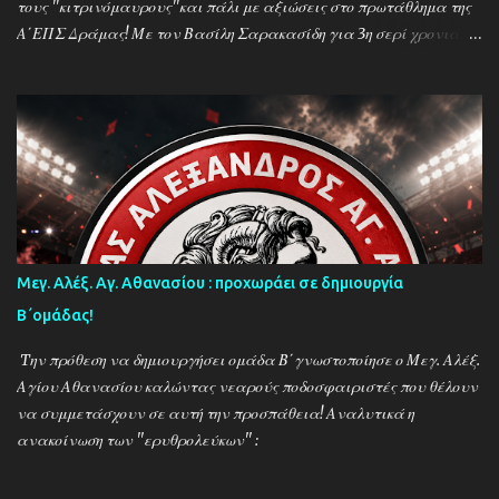
τους ''κιτρινόμαυρους''και πάλι με αξιώσεις στο πρωτάθλημα της
Α΄ΕΠΣ Δράμας! Με τον Βασίλη Σαρακασίδη για 3η σερί χρονιά
στο ''τιμόνι'' η ΑΕΚ ενισχύθηκε ιδιαίτερα και συγκαταλέγεται
μέσα στους διεκδικητές του τίτλου , γεγονός που καταδεικνύει την
δυναμική των ''κιτρινόμαυρων''! Παρακάτω δείτε φωτοστιγμές
απο τις προπονήσεις της δραμινής ομάδας μέσα απο τον φακό της
''Ο'' που βρέθηκε στο γήπεδο του Καλαμπακίου ενώ δηλώσεις
κάνουν οι κ.κ. Σαρακασίδης Βασίλης (προπονητής) , Βαβλιάκης
Χρόνης (τεχνικός διευθυντής) και οι ποδοσφαιριστές Μάριος
Βουτσινάς και Ηλίας Σταμπουλής!
Μεγ. Αλέξ. Αγ. Αθανασίου : προχωράει σε δημιουργία
Β΄ομάδας!
Tην πρόθεση να δημιουργήσει ομάδα Β΄γνωστοποίησε ο Μεγ. Αλέξ.
Αγίου Αθανασίου καλώντας νεαρούς ποδοσφαιριστές που θέλουν
να συμμετάσχουν σε αυτή την προσπάθεια! Αναλυτικά η
ανακοίνωση των ''ερυθρολεύκων'' :