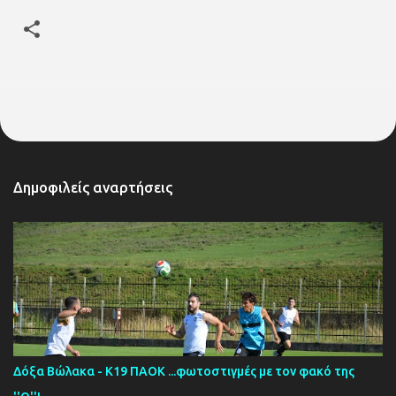
Δημοφιλείς αναρτήσεις
Δόξα Βώλακα - Κ19 ΠΑΟΚ ...φωτοστιγμές με τον φακό της