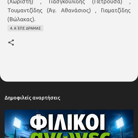
(Χωριστή) , Γιασγκουλίδης (Πετρούσα) ,
Τουμαντζίδης (Άγ. Αθανάσιος) , Γιαματζίδης
(Βώλακας).
4. Α΄ΕΠΣ ΔΡΑΜΑΣ
Δημοφιλείς αναρτήσεις