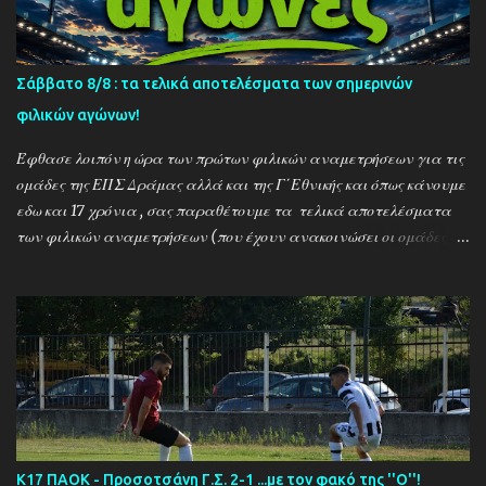
Σάββατο 8/8 : τα τελικά αποτελέσματα των σημερινών
φιλικών αγώνων!
Έφθασε λοιπόν η ώρα των πρώτων φιλικών αναμετρήσεων για τις
ομάδες της ΕΠΣ Δράμας αλλά και της Γ΄Εθνικής και όπως κάνουμε
εδω και 17 χρόνια , σας παραθέτουμε τα τελικά αποτελέσματα
των φιλικών αναμετρήσεων (που έχουν ανακοινώσει οι ομάδες) ....
Αναλυτικά τα αποτελέσματα των σημερινών αγώνων ....
Καλαμπακι - Αλιστράτη 1-0 Πετρούσα - Πανδραμαικός 1-2
Ξηροποτάμος - Νευροκοπι 2-2 Α.Ο. Καβάλα - Αγ. Αθανάσιος 5-1
Μαυρόβατος - Αμπελοκηποι 0-2 Κ17 ΠΑΟΚ - Προσοτσάνη 2-1
(7/8) ------------------------------------------------------
--------- Ν. Αμισος - Νεοχώρι Σερρών 3-0
Κ17 ΠΑΟΚ - Προσοτσάνη Γ.Σ. 2-1 ...με τον φακό της ''Ο''!