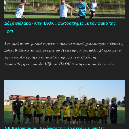
Δόξα Βώλακα - Κ19 ΠΑΟΚ ...φωτοστιγμές με τον φακό της
''Ο''!
Τον πρώτο της φιλικό αγώνα - προπονητικού χαρακτήρα - έδωσε η
Δόξα Βώλακα το απόγευμα της Πέμπτης , λίγα μόλις 24ωρα μετά
την έναρξη της προετοιμασίας της , με αντίπαλο την
πρωταθλήτρια ομάδα Κ19 του ΠΑΟΚ που προετοιμάζεται στο
ακριτικό χωριό! Οι Θεσσαλονικείς που προετοιμάζονται για την
νέα αγωνιστική σεζόν όπου εκτός πρωταθλήματος και κυπέλλου θα
εκπροσωπήσουν την χώρα μας στον θεσμό του UEFA Youth League ,
έχουν ως νέο προπονητή τον Μαροκινό πρώην σταρ του ΠΑΟΚ και
της Νάπολι Ομάρ Ελ Καντουρί! Η αποστολή της Κ19 του ΠΑΟΚ ,
αφού ολοκλήρωσε το πρώτο μέρος των προπονήσεων στη Σουρωτή,
μετακόμισε στη Δράμα όπου θα παραμείνει έως τις 4 Αυγούστου.
Στο διάστημα της παραμονής της στον Βώλακα, η ομάδα θα δώσει
τα πρώτα της φιλικά παιχνίδια απέναντι στην τοπική ομάδα και
Α.Ε. Καλαμπακίου : ξεκίνησε την νέα σεζόν με υψηλές