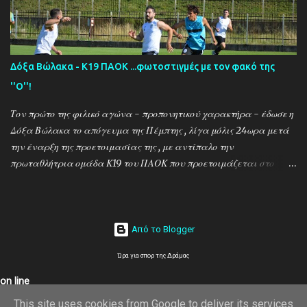
κάνουν οι κ.κ. Σαρακασίδης Βασίλης (προπονητής) , Βαβλιάκης
Χρόνης (τεχνικός διευθυντής) και οι ποδοσφαιριστές Μάριος
Βουτσινάς και Ηλίας Σταμπουλής!
Δόξα Βώλακα - Κ19 ΠΑΟΚ ...φωτοστιγμές με τον φακό της
''Ο''!
Τον πρώτο της φιλικό αγώνα - προπονητικού χαρακτήρα - έδωσε η
Δόξα Βώλακα το απόγευμα της Πέμπτης , λίγα μόλις 24ωρα μετά
την έναρξη της προετοιμασίας της , με αντίπαλο την
πρωταθλήτρια ομάδα Κ19 του ΠΑΟΚ που προετοιμάζεται στο
ακριτικό χωριό! Οι Θεσσαλονικείς που προετοιμάζονται για την
νέα αγωνιστική σεζόν όπου εκτός πρωταθλήματος και κυπέλλου θα
εκπροσωπήσουν την χώρα μας στον θεσμό του UEFA Youth League ,
έχουν ως νέο προπονητή τον Μαροκινό πρώην σταρ του ΠΑΟΚ και
Από το Blogger
της Νάπολι Ομάρ Ελ Καντουρί! Η αποστολή της Κ19 του ΠΑΟΚ ,
Ώρα για σπορ της Δράμας
αφού ολοκλήρωσε το πρώτο μέρος των προπονήσεων στη Σουρωτή,
μετακόμισε στη Δράμα όπου θα παραμείνει έως τις 4 Αυγούστου.
on line
Στο διάστημα της παραμονής της στον Βώλακα, η ομάδα θα δώσει
This site uses cookies from Google to deliver its services