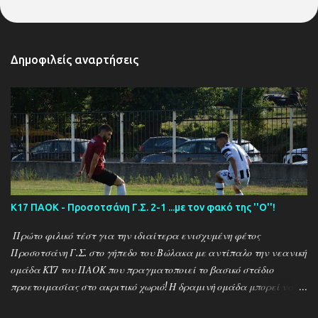
Δημοφιλείς αναρτήσεις
Κ17 ΠΑΟΚ - Προσοτσάνη Γ.Σ. 2-1 ...με τον φακό της ''Ο''!
Πρώτο φιλικό τέστ για την ιδιαίτερα ενισχυμένη φέτος
Προσοτσάνη Γ.Σ. στο γήπεδο του Βώλακα με αντίπαλο την νεανική
ομάδα Κ17 του ΠΑΟΚ που πραγματοποιεί το βασικό στάδιο
προετοιμασίας στο ακριτικό χωριό! Η δραμινή ομάδα μπορεί να
ηττήθηκε με σκορ 2-1 απο τους Θεσσαλονικείς ωστόσο πρόκειται