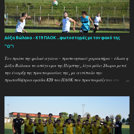
Δόξα Βώλακα - Κ19 ΠΑΟΚ ...φωτοστιγμές με τον φακό της
''Ο''!
Τον πρώτο της φιλικό αγώνα - προπονητικού χαρακτήρα - έδωσε η
Δόξα Βώλακα το απόγευμα της Πέμπτης , λίγα μόλις 24ωρα μετά
την έναρξη της προετοιμασίας της , με αντίπαλο την
πρωταθλήτρια ομάδα Κ19 του ΠΑΟΚ που προετοιμάζεται στο
ακριτικό χωριό! Οι Θεσσαλονικείς που προετοιμάζονται για την
νέα αγωνιστική σεζόν όπου εκτός πρωταθλήματος και κυπέλλου θα
εκπροσωπήσουν την χώρα μας στον θεσμό του UEFA Youth League ,
έχουν ως νέο προπονητή τον Μαροκινό πρώην σταρ του ΠΑΟΚ και
της Νάπολι Ομάρ Ελ Καντουρί! Η αποστολή της Κ19 του ΠΑΟΚ ,
αφού ολοκλήρωσε το πρώτο μέρος των προπονήσεων στη Σουρωτή,
μετακόμισε στη Δράμα όπου θα παραμείνει έως τις 4 Αυγούστου.