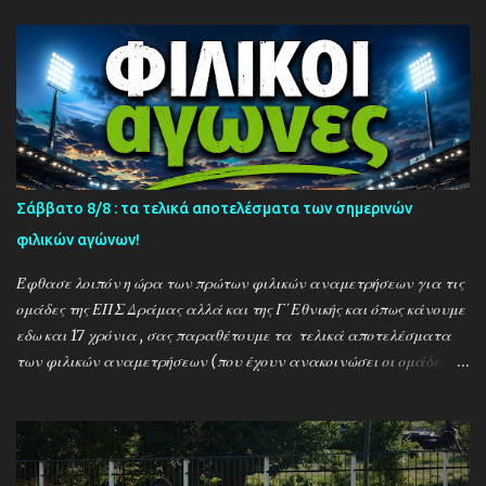
Σάββατο 8/8 : τα τελικά αποτελέσματα των σημερινών
φιλικών αγώνων!
Έφθασε λοιπόν η ώρα των πρώτων φιλικών αναμετρήσεων για τις
ομάδες της ΕΠΣ Δράμας αλλά και της Γ΄Εθνικής και όπως κάνουμε
εδω και 17 χρόνια , σας παραθέτουμε τα τελικά αποτελέσματα
των φιλικών αναμετρήσεων (που έχουν ανακοινώσει οι ομάδες) ....
Αναλυτικά τα αποτελέσματα των σημερινών αγώνων ....
Καλαμπακι - Αλιστράτη 1-0 Πετρούσα - Πανδραμαικός 1-2
Ξηροποτάμος - Νευροκοπι 2-2 Α.Ο. Καβάλα - Αγ. Αθανάσιος 5-1
Μαυρόβατος - Αμπελοκηποι 0-2 Κ17 ΠΑΟΚ - Προσοτσάνη 2-1