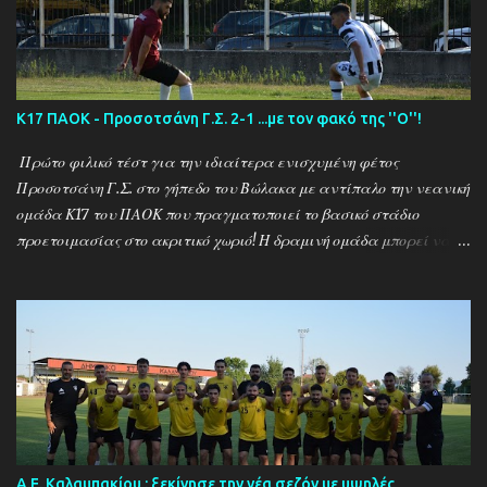
(7/8) ------------------------------------------------------
--------- Ν. Αμισος - Νεοχώρι Σερρών 3-0
Κ17 ΠΑΟΚ - Προσοτσάνη Γ.Σ. 2-1 ...με τον φακό της ''Ο''!
Πρώτο φιλικό τέστ για την ιδιαίτερα ενισχυμένη φέτος
Προσοτσάνη Γ.Σ. στο γήπεδο του Βώλακα με αντίπαλο την νεανική
ομάδα Κ17 του ΠΑΟΚ που πραγματοποιεί το βασικό στάδιο
προετοιμασίας στο ακριτικό χωριό! Η δραμινή ομάδα μπορεί να
ηττήθηκε με σκορ 2-1 απο τους Θεσσαλονικείς ωστόσο πρόκειται
για το πρώτο φιλικό τεστ - 15 μέρες μετά την έναρξη της
προετοιμασίας - μιας ομάδας που έκανε 21 μεταγραφικές
κινήσεις και σίγουρα θέλει τον απαραίτητο χρόνο για να ''δέσει''
ως σύνολο , με τον ''Ψηλό'' Γιάννη Ιωαννίδη να δίνει χρόνο
συμμετοχής σε όλους τους διαθέσιμους ποδοσφαιριστές.. Ο ΠΑΟΚ
προηγήθηκε με τον Ζέκα ωστόσο ο Μουρατίδης στο 30΄έφερε το
ματς στα ίσα για την δραμινή ομάδα (1-1) το οποίο και ήταν σκορ
ημιχρόνου... Στην επανάληψη οι δύο ομάδες έκαναν αρκετές
Α.Ε. Καλαμπακίου : ξεκίνησε την νέα σεζόν με υψηλές