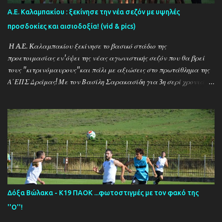
Α.Ε. Καλαμπακίου : ξεκίνησε την νέα σεζόν με υψηλές
προσδοκίες και αισιοδοξία! (vid & pics)
H A.E. Kαλαμπακίου ξεκίνησε το βασικό στάδιο της
προετοιμασίας εν'όψει της νέας αγωνιστικής σεζόν που θα βρεί
τους ''κιτρινόμαυρους''και πάλι με αξιώσεις στο πρωτάθλημα της
Α΄ΕΠΣ Δράμας! Με τον Βασίλη Σαρακασίδη για 3η σερί χρονιά
στο ''τιμόνι'' η ΑΕΚ ενισχύθηκε ιδιαίτερα και συγκαταλέγεται
μέσα στους διεκδικητές του τίτλου , γεγονός που καταδεικνύει την
δυναμική των ''κιτρινόμαυρων''! Παρακάτω δείτε φωτοστιγμές
απο τις προπονήσεις της δραμινής ομάδας μέσα απο τον φακό της
''Ο'' που βρέθηκε στο γήπεδο του Καλαμπακίου ενώ δηλώσεις
κάνουν οι κ.κ. Σαρακασίδης Βασίλης (προπονητής) , Βαβλιάκης
Χρόνης (τεχνικός διευθυντής) και οι ποδοσφαιριστές Μάριος
Βουτσινάς και Ηλίας Σταμπουλής!
Δόξα Βώλακα - Κ19 ΠΑΟΚ ...φωτοστιγμές με τον φακό της
''Ο''!