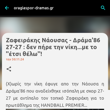
Μετάβαση στο κύριο περιεχόμενο
oragiaspor-dramas.gr
Ζαφειράκης Νάουσας - Δράμα'86
27-27 : δεν πήρε την νίκη...με το
''έτσι θέλω''!
την
30.11.24
(Χ)ωρίς την νίκη έφυγε απο την Νάουσα η
Δράμα'86 που αναδείχθηκε ισόπαλη με σκορ 27-
27 με αντίπαλο τον τοπικό Ζαφειράκη για το
πρωτάθλημα της HANDBALL PREMIER...