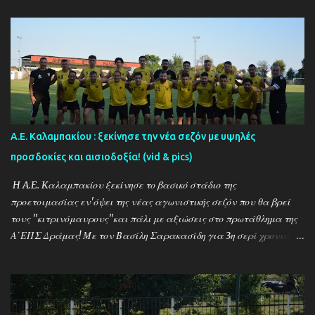
Α.Ε. Καλαμπακίου : ξεκίνησε την νέα σεζόν με υψηλές
προσδοκίες και αισιοδοξία! (vid & pics)
H A.E. Kαλαμπακίου ξεκίνησε το βασικό στάδιο της
προετοιμασίας εν'όψει της νέας αγωνιστικής σεζόν που θα βρεί
τους ''κιτρινόμαυρους''και πάλι με αξιώσεις στο πρωτάθλημα της
Α΄ΕΠΣ Δράμας! Με τον Βασίλη Σαρακασίδη για 3η σερί χρονιά
στο ''τιμόνι'' η ΑΕΚ ενισχύθηκε ιδιαίτερα και συγκαταλέγεται
μέσα στους διεκδικητές του τίτλου , γεγονός που καταδεικνύει την
δυναμική των ''κιτρινόμαυρων''! Παρακάτω δείτε φωτοστιγμές
απο τις προπονήσεις της δραμινής ομάδας μέσα απο τον φακό της