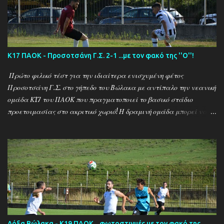
''Ο'' που βρέθηκε στο γήπεδο του Καλαμπακίου ενώ δηλώσεις
κάνουν οι κ.κ. Σαρακασίδης Βασίλης (προπονητής) , Βαβλιάκης
Χρόνης (τεχνικός διευθυντής) και οι ποδοσφαιριστές Μάριος
Βουτσινάς και Ηλίας Σταμπουλής!
Κ17 ΠΑΟΚ - Προσοτσάνη Γ.Σ. 2-1 ...με τον φακό της ''Ο''!
Πρώτο φιλικό τέστ για την ιδιαίτερα ενισχυμένη φέτος
Προσοτσάνη Γ.Σ. στο γήπεδο του Βώλακα με αντίπαλο την νεανική
ομάδα Κ17 του ΠΑΟΚ που πραγματοποιεί το βασικό στάδιο
προετοιμασίας στο ακριτικό χωριό! Η δραμινή ομάδα μπορεί να
ηττήθηκε με σκορ 2-1 απο τους Θεσσαλονικείς ωστόσο πρόκειται
για το πρώτο φιλικό τεστ - 15 μέρες μετά την έναρξη της
προετοιμασίας - μιας ομάδας που έκανε 21 μεταγραφικές
κινήσεις και σίγουρα θέλει τον απαραίτητο χρόνο για να ''δέσει''
ως σύνολο , με τον ''Ψηλό'' Γιάννη Ιωαννίδη να δίνει χρόνο
συμμετοχής σε όλους τους διαθέσιμους ποδοσφαιριστές.. Ο ΠΑΟΚ
προηγήθηκε με τον Ζέκα ωστόσο ο Μουρατίδης στο 30΄έφερε το
ματς στα ίσα για την δραμινή ομάδα (1-1) το οποίο και ήταν σκορ
ημιχρόνου... Στην επανάληψη οι δύο ομάδες έκαναν αρκετές
Δόξα Βώλακα - Κ19 ΠΑΟΚ ...φωτοστιγμές με τον φακό της