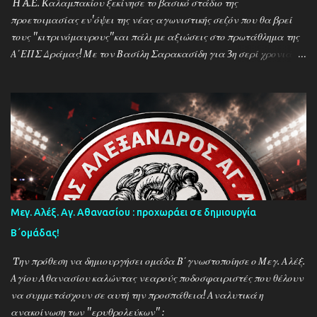
H A.E. Kαλαμπακίου ξεκίνησε το βασικό στάδιο της
σέντρα στα τέλη Αυγούστου. Απο την άλλη πλευρά ο προπ...
προετοιμασίας εν'όψει της νέας αγωνιστικής σεζόν που θα βρεί
τους ''κιτρινόμαυρους''και πάλι με αξιώσεις στο πρωτάθλημα της
Α΄ΕΠΣ Δράμας! Με τον Βασίλη Σαρακασίδη για 3η σερί χρονιά
στο ''τιμόνι'' η ΑΕΚ ενισχύθηκε ιδιαίτερα και συγκαταλέγεται
μέσα στους διεκδικητές του τίτλου , γεγονός που καταδεικνύει την
δυναμική των ''κιτρινόμαυρων''! Παρακάτω δείτε φωτοστιγμές
απο τις προπονήσεις της δραμινής ομάδας μέσα απο τον φακό της
''Ο'' που βρέθηκε στο γήπεδο του Καλαμπακίου ενώ δηλώσεις
κάνουν οι κ.κ. Σαρακασίδης Βασίλης (προπονητής) , Βαβλιάκης
Χρόνης (τεχνικός διευθυντής) και οι ποδοσφαιριστές Μάριος
Βουτσινάς και Ηλίας Σταμπουλής!
Μεγ. Αλέξ. Αγ. Αθανασίου : προχωράει σε δημιουργία
Β΄ομάδας!
Tην πρόθεση να δημιουργήσει ομάδα Β΄γνωστοποίησε ο Μεγ. Αλέξ.
Αγίου Αθανασίου καλώντας νεαρούς ποδοσφαιριστές που θέλουν
να συμμετάσχουν σε αυτή την προσπάθεια! Αναλυτικά η
ανακοίνωση των ''ερυθρολεύκων'' :