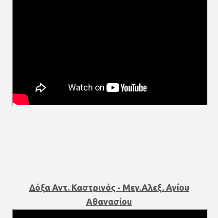
Δόξα Αντ. Καστρινός - Μεγ.Αλεξ. Αγίου
Αθανασίου