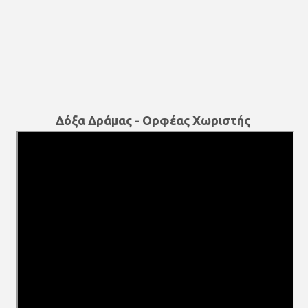
Δόξα Δράμας - Ορφέας Χωριστής