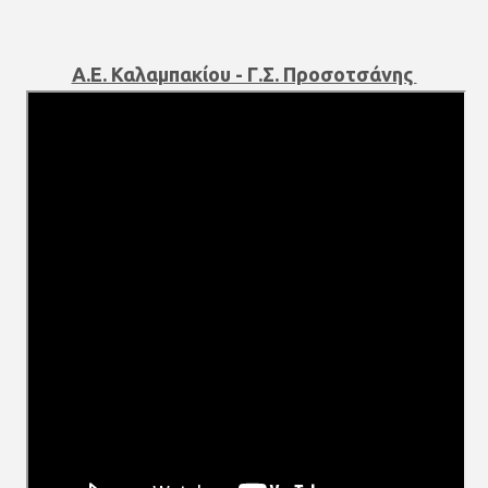
Α.Ε. Καλαμπακίου - Γ.Σ. Προσοτσάνης