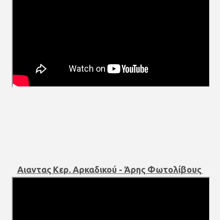
Αιαντας Κερ. Αρκαδικού - Άρης Φωτολίβους