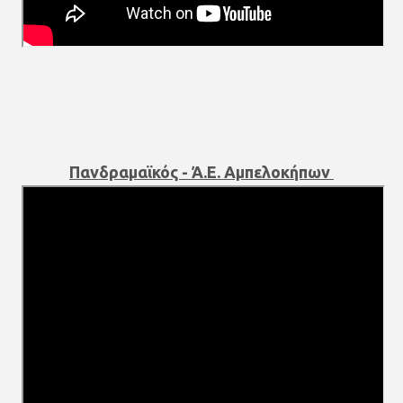
Πανδραμαϊκός - Ά.Ε. Αμπελοκήπων