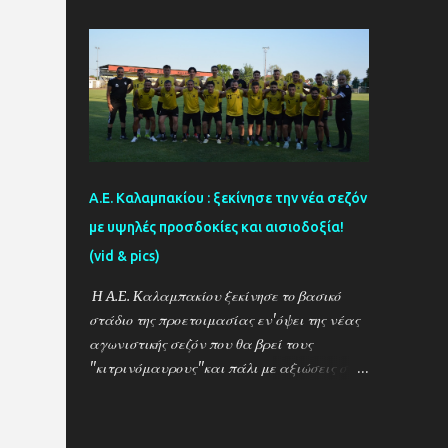
προετοιμασίας στο ακριτικό χωριό! Η
δραμινή ομάδα μπορεί να ηττήθηκε με σκορ
2-1 απο τους Θεσσαλονικείς ωστόσο
πρόκειται για το πρώτο φιλικό τεστ - 15
μέρες μετά την έναρξη της προετοιμασίας -
μιας ομάδας που έκανε 21 μεταγραφικές
κινήσεις και σίγουρα θέλει τον απαραίτητο
χρόνο για να ''δέσει'' ως σύνολο , με τον
Α.Ε. Καλαμπακίου : ξεκίνησε την νέα σεζόν
''Ψηλό'' Γιάννη Ιωαννίδη να δίνει χρόνο
με υψηλές προσδοκίες και αισιοδοξία!
συμμετοχής σε όλους τους διαθέσιμους
(vid & pics)
ποδοσφαιριστές.. Ο ΠΑΟΚ προηγήθηκε με τον
Ζέκα ωστόσο ο Μουρατίδης στο 30΄έφερε το
H A.E. Kαλαμπακίου ξεκίνησε το βασικό
ματς στα ίσα για την δραμινή ομάδα (1-1)
στάδιο της προετοιμασίας εν'όψει της νέας
το οποίο και ήταν σκορ ημιχρόνου... Στην
αγωνιστικής σεζόν που θα βρεί τους
επανάληψη οι δύο ομάδες έκαναν αρκετές
''κιτρινόμαυρους''και πάλι με αξιώσεις στο
αλλαγές και μια απο αυτές για τον ΠΑΟΚ
πρωτάθλημα της Α΄ΕΠΣ Δράμας! Με τον
στο 67΄ ο Πριόβολος με εύστοχη εκτέλεση
Βασίλη Σαρακασίδη για 3η σερί χρονιά στο
πέναλτι διαμόρφωσε το τελικό αποτέλεσμα
''τιμόνι'' η ΑΕΚ ενισχύθηκε ιδιαίτερα και