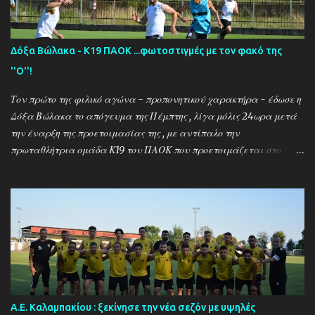
Δόξα Βώλακα - Κ19 ΠΑΟΚ ...φωτοστιγμές με τον φακό της
''Ο''!
Τον πρώτο της φιλικό αγώνα - προπονητικού χαρακτήρα - έδωσε η
Δόξα Βώλακα το απόγευμα της Πέμπτης , λίγα μόλις 24ωρα μετά
την έναρξη της προετοιμασίας της , με αντίπαλο την
πρωταθλήτρια ομάδα Κ19 του ΠΑΟΚ που προετοιμάζεται στο
ακριτικό χωριό! Οι Θεσσαλονικείς που προετοιμάζονται για την
νέα αγωνιστική σεζόν όπου εκτός πρωταθλήματος και κυπέλλου θα
εκπροσωπήσουν την χώρα μας στον θεσμό του UEFA Youth League ,
έχουν ως νέο προπονητή τον Μαροκινό πρώην σταρ του ΠΑΟΚ και
της Νάπολι Ομάρ Ελ Καντουρί! Η αποστολή της Κ19 του ΠΑΟΚ ,
αφού ολοκλήρωσε το πρώτο μέρος των προπονήσεων στη Σουρωτή,
μετακόμισε στη Δράμα όπου θα παραμείνει έως τις 4 Αυγούστου.
Στο διάστημα της παραμονής της στον Βώλακα, η ομάδα θα δώσει
τα πρώτα της φιλικά παιχνίδια απέναντι στην τοπική ομάδα και
Α.Ε. Καλαμπακίου : ξεκίνησε την νέα σεζόν με υψηλές