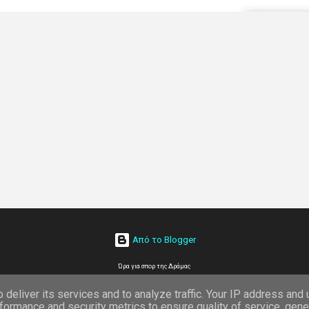
Από το Blogger
Ώρα για σπορ της Δράμας
deliver its services and to analyze traffic. Your IP address and
formance and security metrics to ensure quality of service, gen