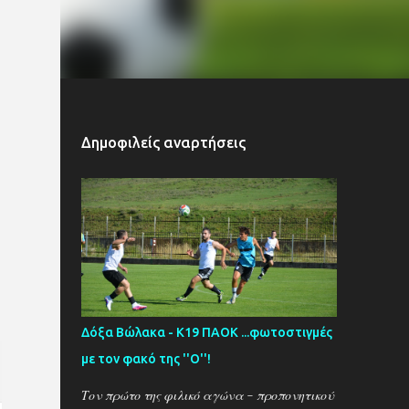
Δημοφιλείς αναρτήσεις
Δόξα Βώλακα - Κ19 ΠΑΟΚ ...φωτοστιγμές
με τον φακό της ''Ο''!
Τον πρώτο της φιλικό αγώνα - προπονητικού