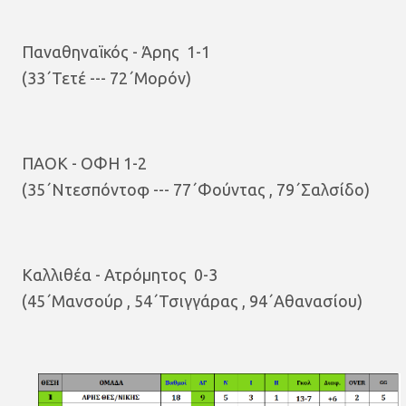
Παναθηναϊκός - Άρης 1-1
(33΄Τετέ --- 72΄Μορόν)
ΠΑΟΚ - ΟΦΗ 1-2
(35΄Ντεσπόντοφ --- 77΄Φούντας , 79΄Σαλσίδο)
Καλλιθέα - Ατρόμητος 0-3
(45΄Μανσούρ , 54΄Τσιγγάρας , 94΄Αθανασίου)