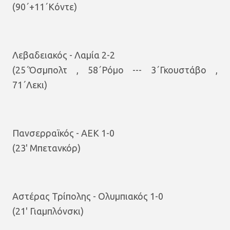
(90΄+11΄Κόντε)
Λεβαδειακός - Λαμία 2-2
(25΄Όσμπολτ , 58΄Ρόμο --- 3΄Γκουστάβο ,
71΄Λεκι)
Πανσερραϊκός - ΑΕΚ 1-0
(23' Μπετανκόρ)
Αστέρας Τρίπολης - Ολυμπιακός 1-0
(21' Γιαμπλόνσκι)