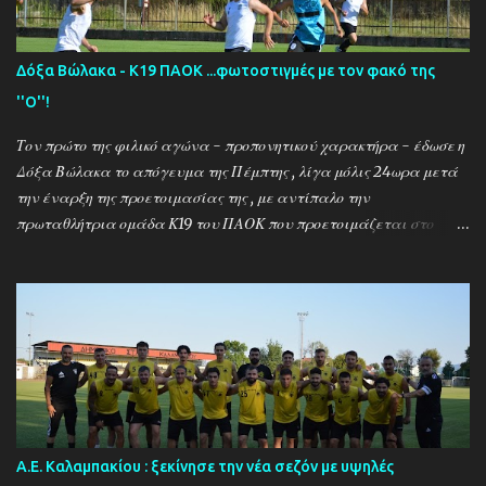
Δόξα Βώλακα - Κ19 ΠΑΟΚ ...φωτοστιγμές με τον φακό της
''Ο''!
Τον πρώτο της φιλικό αγώνα - προπονητικού χαρακτήρα - έδωσε η
Δόξα Βώλακα το απόγευμα της Πέμπτης , λίγα μόλις 24ωρα μετά
την έναρξη της προετοιμασίας της , με αντίπαλο την
πρωταθλήτρια ομάδα Κ19 του ΠΑΟΚ που προετοιμάζεται στο
ακριτικό χωριό! Οι Θεσσαλονικείς που προετοιμάζονται για την
νέα αγωνιστική σεζόν όπου εκτός πρωταθλήματος και κυπέλλου θα
εκπροσωπήσουν την χώρα μας στον θεσμό του UEFA Youth League ,
έχουν ως νέο προπονητή τον Μαροκινό πρώην σταρ του ΠΑΟΚ και
της Νάπολι Ομάρ Ελ Καντουρί! Η αποστολή της Κ19 του ΠΑΟΚ ,
αφού ολοκλήρωσε το πρώτο μέρος των προπονήσεων στη Σουρωτή,
μετακόμισε στη Δράμα όπου θα παραμείνει έως τις 4 Αυγούστου.
Στο διάστημα της παραμονής της στον Βώλακα, η ομάδα θα δώσει
τα πρώτα της φιλικά παιχνίδια απέναντι στην τοπική ομάδα και
Α.Ε. Καλαμπακίου : ξεκίνησε την νέα σεζόν με υψηλές
τη Δόξα Δράμας (Τρίτη 4/8) , ενώ θα ακολουθήσουν ακόμα