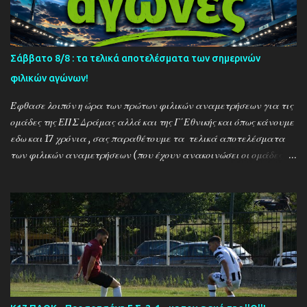
Σάββατο 8/8 : τα τελικά αποτελέσματα των σημερινών
φιλικών αγώνων!
Έφθασε λοιπόν η ώρα των πρώτων φιλικών αναμετρήσεων για τις
ομάδες της ΕΠΣ Δράμας αλλά και της Γ΄Εθνικής και όπως κάνουμε
εδω και 17 χρόνια , σας παραθέτουμε τα τελικά αποτελέσματα
των φιλικών αναμετρήσεων (που έχουν ανακοινώσει οι ομάδες) ....
Αναλυτικά τα αποτελέσματα των σημερινών αγώνων ....
Καλαμπακι - Αλιστράτη 1-0 Πετρούσα - Πανδραμαικός 1-2
Ξηροποτάμος - Νευροκοπι 2-2 Α.Ο. Καβάλα - Αγ. Αθανάσιος 5-1
Μαυρόβατος - Αμπελοκηποι 0-2 Κ17 ΠΑΟΚ - Προσοτσάνη 2-1
(7/8) ------------------------------------------------------
--------- Ν. Αμισος - Νεοχώρι Σερρών 3-0