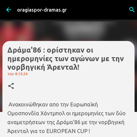
Μετάβαση στο κύριο περιεχόμενο
oragiaspor-dramas.gr
Δράμα'86 : ορίστηκαν οι
ημερομηνίες των αγώνων με την
νορβηγική Άρενταλ!
την
8.10.24
Ανακοινώθηκαν απο την Ευρωπαϊκή
Ομοσπονδία Χάντμπολ οι ημερομηνίες των δύο
αναμετρήσεων της Δράμα'86 με την νορβηγική
Άρενταλ για το EUROPEAN CUP !