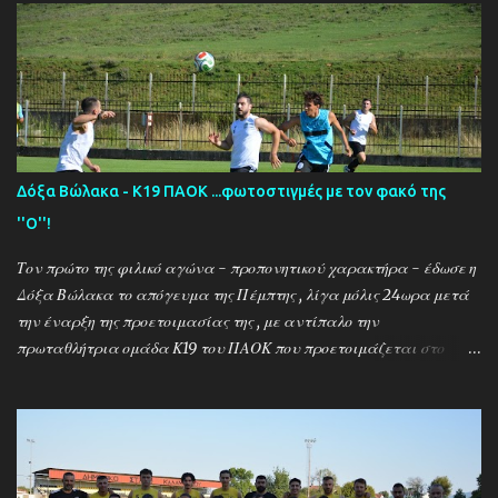
Δόξα Βώλακα - Κ19 ΠΑΟΚ ...φωτοστιγμές με τον φακό της
''Ο''!
Τον πρώτο της φιλικό αγώνα - προπονητικού χαρακτήρα - έδωσε η
Δόξα Βώλακα το απόγευμα της Πέμπτης , λίγα μόλις 24ωρα μετά
την έναρξη της προετοιμασίας της , με αντίπαλο την
πρωταθλήτρια ομάδα Κ19 του ΠΑΟΚ που προετοιμάζεται στο
ακριτικό χωριό! Οι Θεσσαλονικείς που προετοιμάζονται για την
νέα αγωνιστική σεζόν όπου εκτός πρωταθλήματος και κυπέλλου θα
εκπροσωπήσουν την χώρα μας στον θεσμό του UEFA Youth League ,
έχουν ως νέο προπονητή τον Μαροκινό πρώην σταρ του ΠΑΟΚ και
της Νάπολι Ομάρ Ελ Καντουρί! Η αποστολή της Κ19 του ΠΑΟΚ ,