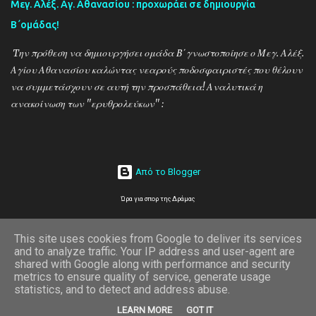
Μεγ. Αλέξ. Αγ. Αθανασίου : προχωράει σε δημιουργία
Β΄ομάδας!
Tην πρόθεση να δημιουργήσει ομάδα Β΄γνωστοποίησε ο Μεγ. Αλέξ.
Αγίου Αθανασίου καλώντας νεαρούς ποδοσφαιριστές που θέλουν
να συμμετάσχουν σε αυτή την προσπάθεια! Αναλυτικά η
ανακοίνωση των ''ερυθρολεύκων'' :
Από το Blogger
Ώρα για σπορ της Δράμας
on line
This site uses cookies from Google to deliver its services
and to analyze traffic. Your IP address and user-agent are
1
shared with Google along with performance and security
metrics to ensure quality of service, generate usage
statistics, and to detect and address abuse.
LEARN MORE
GOT IT