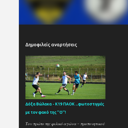
Δημοφιλείς αναρτήσεις
Δόξα Βώλακα - Κ19 ΠΑΟΚ ...φωτοστιγμές
με τον φακό της ''Ο''!
Τον πρώτο της φιλικό αγώνα - προπονητικού