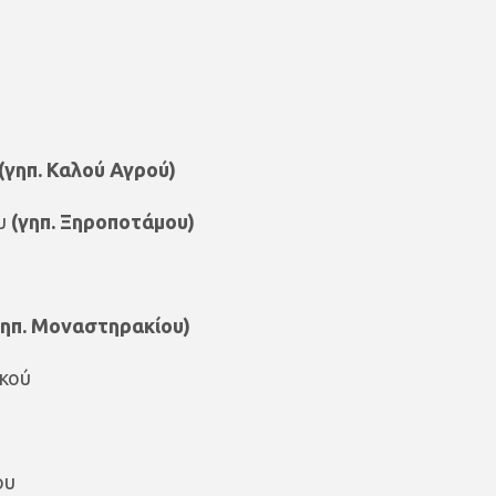
(γηπ. Καλού Αγρού)
ου
(γηπ. Ξηροποτάμου)
γηπ. Μοναστηρακίου)
ικού
ου