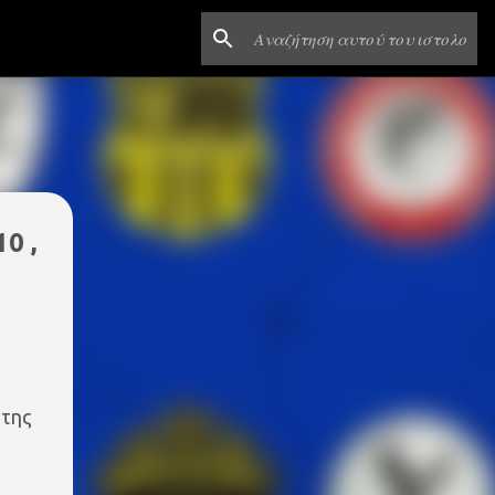
0 ,
 της