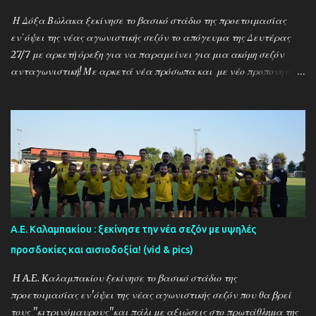
σέντρα στα τέλη Αυγούστου. Απο την άλλη πλευρά ο προπ...
Η Δόξα Βώλακα ξεκίνησε το βασικό στάδιο της προετοιμασίας
εν΄όψει της νέας αγωνιστικής σεζόν το απόγευμα της Δευτέρας
27/7 με αρκετή όρεξη για να παραμείνει για μια ακόμη σεζόν
ανταγωνιστική! Με αρκετά νέα πρόσωπα και με νέο προπονητή
τον Ντίνο Τεγξίζογλου οι ''Μαυραετοί'' θέλουν να συνεχίσουν την
εκπληκτική παράδοση που έχουν δημιουργήσει την τελευταία
δεκαετία! Παρακάτω δείτε φωτοστιγμές απο τις πρώτες
προπονήσεις μέσα απο τον φακό της ''Ο'' που βρέθηκε στον Βώλακα
το απόγευμα της Πέμπτης 30/7 ενώ δηλώσεις κάνουν οι κ.κ. Ντίνος
Τεγξίζογλου (προπονητής) , Χρήστος Παναγιώτου
(ποδοσφαιριστής) και Άγγελος Παπαμαρίνου (πρόεδρος) ...
Α.Ε. Καλαμπακίου : ξεκίνησε την νέα σεζόν με υψηλές
προσδοκίες και αισιοδοξία! (vid & pics)
H A.E. Kαλαμπακίου ξεκίνησε το βασικό στάδιο της
προετοιμασίας εν'όψει της νέας αγωνιστικής σεζόν που θα βρεί
τους ''κιτρινόμαυρους''και πάλι με αξιώσεις στο πρωτάθλημα της