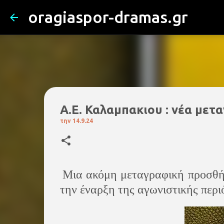
oragiaspor-dramas.gr
Α.Ε. Καλαμπακιου : νέα με
την
14.9.24
Mια ακόμη μεταγραφική προσθήκη
την έναρξη της αγωνιστικής περι