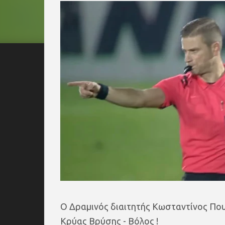
Ο Δραμινός διαιτητής Κωσταντίνος Που
Κρύας Βρύσης - Βόλος !