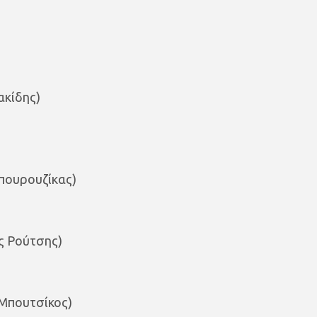
ακίδης)
Μπουρουζίκας)
ς Ρούτσης)
 Μπουτσίκος)