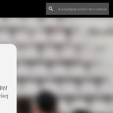
OΦΗ
νίκη