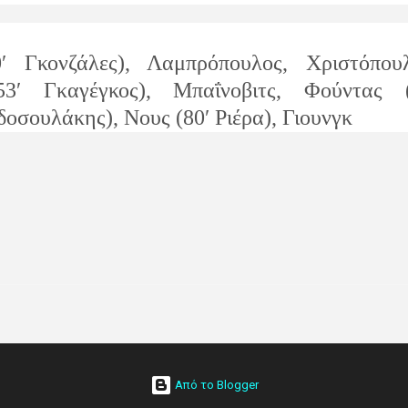
0′ Γκονζάλες), Λαμπρόπουλος, Χριστόπουλ
53′ Γκαγέγκος), Μπαΐνοβιτς, Φούντας (
δοσουλάκης), Νους (80′ Ριέρα), Γιουνγκ
Από το Blogger