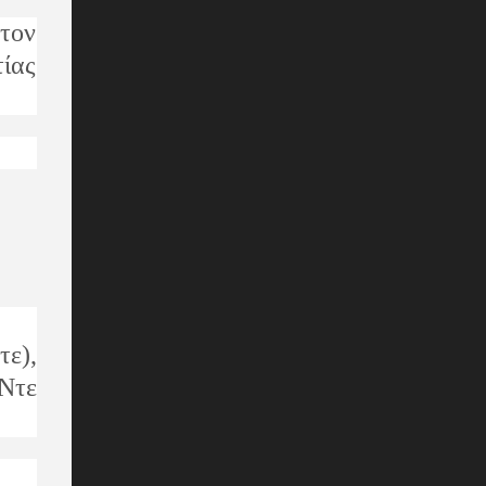
 τον
τίας
τε),
Ντε