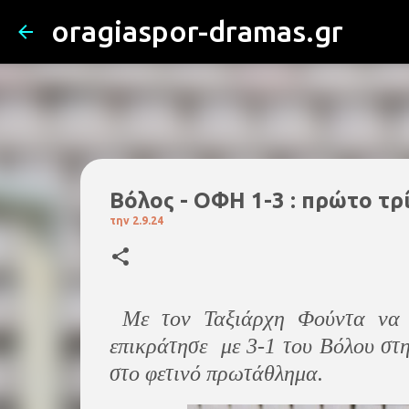
oragiaspor-dramas.gr
Βόλος - ΟΦΗ 1-3 : πρώτο τρ
την
2.9.24
Με τον Ταξιάρχη Φούντα να 
επικράτησε με 3-1 του Βόλου στ
στο φετινό πρωτάθλημα.