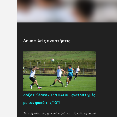
Δημοφιλείς αναρτήσεις
Δόξα Βώλακα - Κ19 ΠΑΟΚ ...φωτοστιγμές
με τον φακό της ''Ο''!
Τον πρώτο της φιλικό αγώνα - προπονητικού