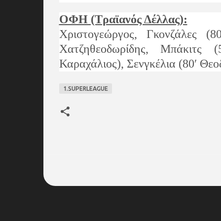
ΟΦΗ (Τραϊανός Δέλλας):
Χριστογεώργος, Γκονζάλες (8
Χατζηθεοδωρίδης, Μπάκιτς (
Καραχάλιος), Σενγκέλια (80′ Θεο
1.SUPERLEAGUE