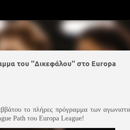
Μετάβαση στο κύριο περιεχόμενο
μμα του ''Δικεφάλου'' στο Europa
ββάτου το πλήρες πρόγραμμα των αγωνιστι
gue Path του Εuropa League!