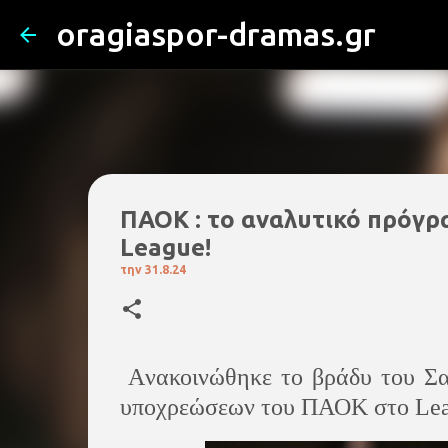
oragiaspor-dramas.gr
ΠΑΟΚ : το αναλυτικό πρόγρα
League!
την
31.8.24
Aνακοινώθηκε το βράδυ του Σα
υποχρεώσεων του ΠΑΟΚ στο Lea