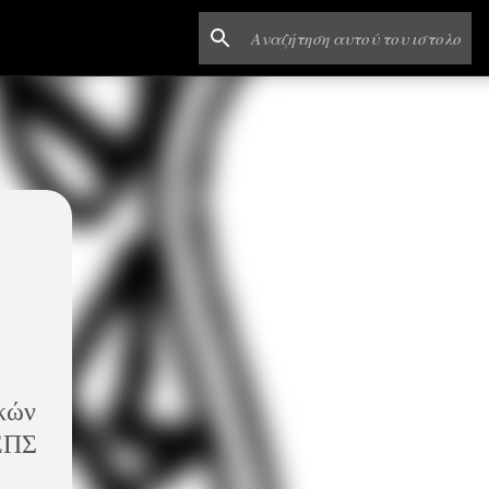
κών
ΕΠΣ