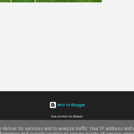
Από το Blogger
Ώρα για σπορ της Δράμας
deliver its services and to analyze traffic. Your IP address and
formance and security metrics to ensure quality of service, gen