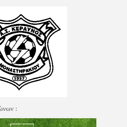
ώνων :