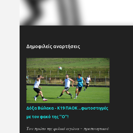
Δημοφιλείς αναρτήσεις
Δόξα Βώλακα - Κ19 ΠΑΟΚ ...φωτοστιγμές
με τον φακό της ''Ο''!
Τον πρώτο της φιλικό αγώνα - προπονητικού