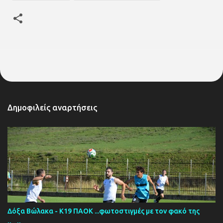
Δημοφιλείς αναρτήσεις
Δόξα Βώλακα - Κ19 ΠΑΟΚ ...φωτοστιγμές με τον φακό της