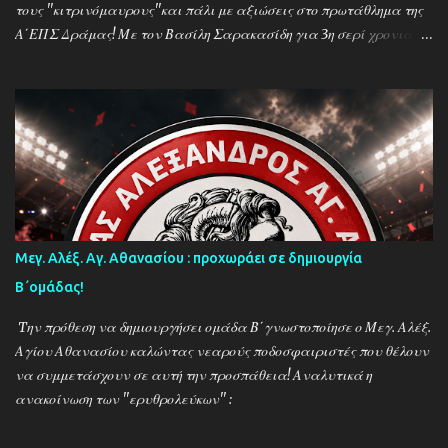
τους ''κιτρινόμαυρους''και πάλι με αξιώσεις στο πρωτάθλημα της
Α΄ΕΠΣ Δράμας! Με τον Βασίλη Σαρακασίδη για 3η σερί χρονιά
στο ''τιμόνι'' η ΑΕΚ ενισχύθηκε ιδιαίτερα και συγκαταλέγεται
μέσα στους διεκδικητές του τίτλου , γεγονός που καταδεικνύει την
δυναμική των ''κιτρινόμαυρων''! Παρακάτω δείτε φωτοστιγμές
απο τις προπονήσεις της δραμινής ομάδας μέσα απο τον φακό της
''Ο'' που βρέθηκε στο γήπεδο του Καλαμπακίου ενώ δηλώσεις
κάνουν οι κ.κ. Σαρακασίδης Βασίλης (προπονητής) , Βαβλιάκης
Χρόνης (τεχνικός διευθυντής) και οι ποδοσφαιριστές Μάριος
Βουτσινάς και Ηλίας Σταμπουλής!
Μεγ. Αλέξ. Αγ. Αθανασίου : προχωράει σε δημιουργία
Β΄ομάδας!
Tην πρόθεση να δημιουργήσει ομάδα Β΄γνωστοποίησε ο Μεγ. Αλέξ.
Αγίου Αθανασίου καλώντας νεαρούς ποδοσφαιριστές που θέλουν
να συμμετάσχουν σε αυτή την προσπάθεια! Αναλυτικά η
ανακοίνωση των ''ερυθρολεύκων'' :