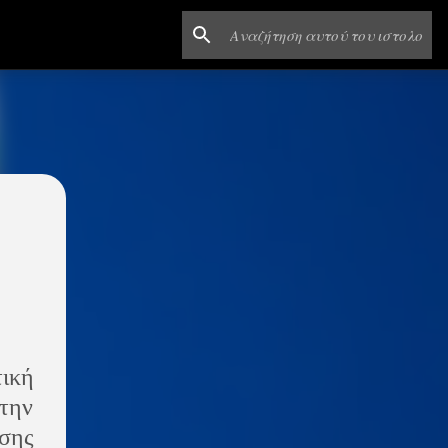
ική
την
ωσης