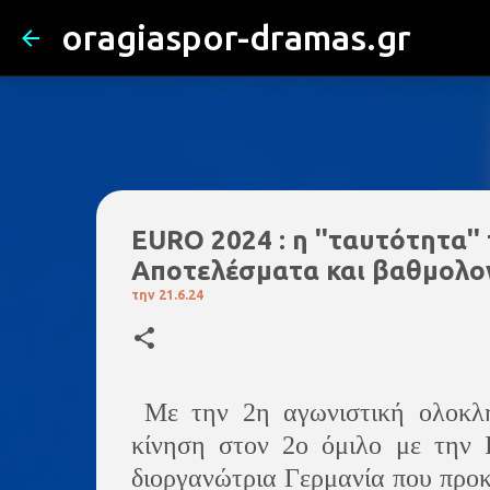
oragiaspor-dramas.gr
ΕURO 2024 : η ''ταυτότητα''
Αποτελέσματα και βαθμολο
την
21.6.24
Με την 2η αγωνιστική ολοκλη
κίνηση στον 2ο όμιλο με την 
διοργανώτρια Γερμανία που προκ