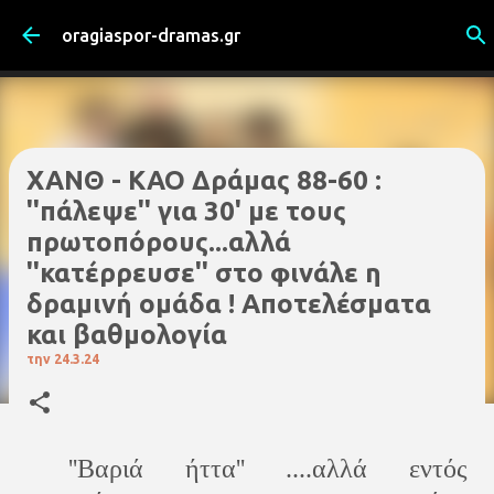
Μετάβαση στο κύριο περιεχόμενο
oragiaspor-dramas.gr
XANΘ - ΚΑΟ Δράμας 88-60 :
''πάλεψε'' για 30' με τους
πρωτοπόρους...αλλά
''κατέρρευσε'' στο φινάλε η
δραμινή ομάδα ! Αποτελέσματα
και βαθμολογία
την
24.3.24
''Βαριά ήττα'' ....αλλά εντός