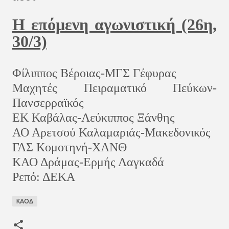
Η επόμενη αγωνιστική (26η,
30/3)
Φίλιππος Βέροιας-ΜΓΣ Γέφυρας
Μαχητές Πειραματικό Πεύκων-
Πανσερραϊκός
ΕΚ Καβάλας-Λεύκιππος Ξάνθης
ΑΟ Αρετσού Καλαμαριάς-Μακεδονικός
ΓΑΣ Κομοτηνή-ΧΑΝΘ
ΚΑΟ Δράμας-Ερμής Λαγκαδά
Ρεπό: ΔΕΚΑ
ΚΑΟΔ