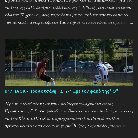
Έφθασε λοιπόν η ώρα των πρώτων φιλικών αναμετρήσεων για τις
ομάδες της ΕΠΣ Δράμας αλλά και της Γ΄Εθνικής και όπως κάνουμε
εδω και 17 χρόνια , σας παραθέτουμε τα τελικά αποτελέσματα
των φιλικών αναμετρήσεων (που έχουν ανακοινώσει οι ομάδες) ....
Αναλυτικά τα αποτελέσματα των σημερινών αγώνων ....
Καλαμπακι - Αλιστράτη 1-0 Πετρούσα - Πανδραμαικός 1-2
Ξηροποτάμος - Νευροκοπι 2-2 Α.Ο. Καβάλα - Αγ. Αθανάσιος 5-1
Μαυρόβατος - Αμπελοκηποι 0-2 Κ17 ΠΑΟΚ - Προσοτσάνη 2-1
(7/8) ------------------------------------------------------
--------- Ν. Αμισος - Νεοχώρι Σερρών 3-0
Κ17 ΠΑΟΚ - Προσοτσάνη Γ.Σ. 2-1 ...με τον φακό της ''Ο''!
Πρώτο φιλικό τέστ για την ιδιαίτερα ενισχυμένη φέτος
Προσοτσάνη Γ.Σ. στο γήπεδο του Βώλακα με αντίπαλο την νεανική
ομάδα Κ17 του ΠΑΟΚ που πραγματοποιεί το βασικό στάδιο
προετοιμασίας στο ακριτικό χωριό! Η δραμινή ομάδα μπορεί να
ηττήθηκε με σκορ 2-1 απο τους Θεσσαλονικείς ωστόσο πρόκειται