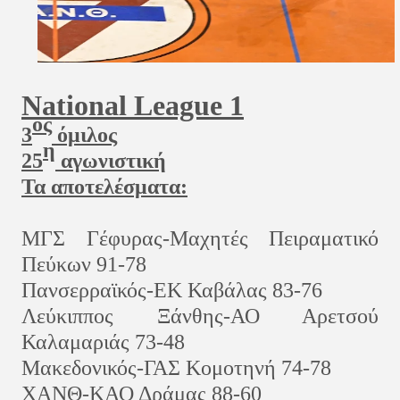
National League 1
ος
3
όμιλος
η
25
αγωνιστική
Τα αποτελέσματα:
ΜΓΣ Γέφυρας
-Μαχητές Πειραματικό
Πεύκων 91-78
Πανσερραϊκός
-ΕΚ Καβάλας 83-76
Λεύκιππος Ξάνθης
-ΑΟ Αρετσού
Καλαμαριάς 73-48
Μακεδονικός-
ΓΑΣ Κομοτηνή
74-78
ΧΑΝΘ
-ΚΑΟ Δράμας 88-60