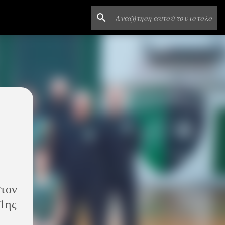
στον
1ης