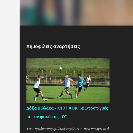
Δημοφιλείς αναρτήσεις
Δόξα Βώλακα - Κ19 ΠΑΟΚ ...φωτοστιγμές
με τον φακό της ''Ο''!
Τον πρώτο της φιλικό αγώνα - προπονητικού