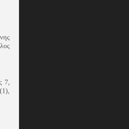
ννης
υλος
ς 7,
1),