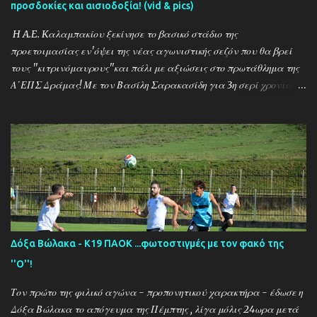
προσδοκίες και αισιοδοξία! (vid & pics)
εύστοχη εκτέλεση πέναλτι διαμόρφωσε το τελικό αποτέλεσμα (2-
1)... Επόμενο φιλικό τεστ για την Προσοτσάνη , την ερχόμενη Τρίτη
H A.E. Kαλαμπακίου ξεκίνησε το βασικό στάδιο της
11/8 και ώρα 1...
προετοιμασίας εν'όψει της νέας αγωνιστικής σεζόν που θα βρεί
τους ''κιτρινόμαυρους''και πάλι με αξιώσεις στο πρωτάθλημα της
Α΄ΕΠΣ Δράμας! Με τον Βασίλη Σαρακασίδη για 3η σερί χρονιά
στο ''τιμόνι'' η ΑΕΚ ενισχύθηκε ιδιαίτερα και συγκαταλέγεται
μέσα στους διεκδικητές του τίτλου , γεγονός που καταδεικνύει την
δυναμική των ''κιτρινόμαυρων''! Παρακάτω δείτε φωτοστιγμές
απο τις προπονήσεις της δραμινής ομάδας μέσα απο τον φακό της
''Ο'' που βρέθηκε στο γήπεδο του Καλαμπακίου ενώ δηλώσεις
κάνουν οι κ.κ. Σαρακασίδης Βασίλης (προπονητής) , Βαβλιάκης
Χρόνης (τεχνικός διευθυντής) και οι ποδοσφαιριστές Μάριος
Βουτσινάς και Ηλίας Σταμπουλής!
Δόξα Βώλακα - Κ19 ΠΑΟΚ ...φωτοστιγμές με τον φακό της
''Ο''!
Τον πρώτο της φιλικό αγώνα - προπονητικού χαρακτήρα - έδωσε η
Δόξα Βώλακα το απόγευμα της Πέμπτης , λίγα μόλις 24ωρα μετά