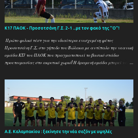
Κ17 ΠΑΟΚ - Προσοτσάνη Γ.Σ. 2-1 ...με τον φακό της ''Ο''!
Πρώτο φιλικό τέστ για την ιδιαίτερα ενισχυμένη φέτος
Προσοτσάνη Γ.Σ. στο γήπεδο του Βώλακα με αντίπαλο την νεανική
ομάδα Κ17 του ΠΑΟΚ που πραγματοποιεί το βασικό στάδιο
προετοιμασίας στο ακριτικό χωριό! Η δραμινή ομάδα μπορεί να
ηττήθηκε με σκορ 2-1 απο τους Θεσσαλονικείς ωστόσο πρόκειται
για το πρώτο φιλικό τεστ - 15 μέρες μετά την έναρξη της
προετοιμασίας - μιας ομάδας που έκανε 21 μεταγραφικές
κινήσεις και σίγουρα θέλει τον απαραίτητο χρόνο για να ''δέσει''
ως σύνολο , με τον ''Ψηλό'' Γιάννη Ιωαννίδη να δίνει χρόνο
συμμετοχής σε όλους τους διαθέσιμους ποδοσφαιριστές.. Ο ΠΑΟΚ
προηγήθηκε με τον Ζέκα ωστόσο ο Μουρατίδης στο 30΄έφερε το
ματς στα ίσα για την δραμινή ομάδα (1-1) το οποίο και ήταν σκορ
ημιχρόνου... Στην επανάληψη οι δύο ομάδες έκαναν αρκετές
Α.Ε. Καλαμπακίου : ξεκίνησε την νέα σεζόν με υψηλές
αλλαγές και μια απο αυτές για τον ΠΑΟΚ στο 67΄ ο Πριόβολος με